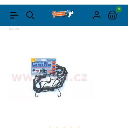
0
Domů