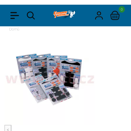
0
Domů
<