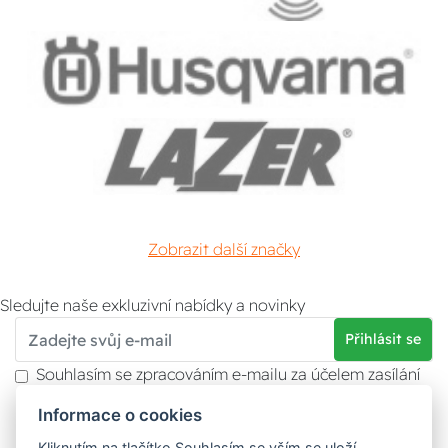
Zobrazit další značky
Sledujte naše exkluzivní nabídky a novinky
Přihlásit se
Souhlasím se zpracováním e-mailu za účelem zasílání
obchodních sdělení.
Informace o cookies
Více informací naleznete v
zásady ochrany osobních
údajů
. Souhlas můžete kdykoliv odvolat.
Kliknutím na tlačítko Souhlasím se vším se uloží