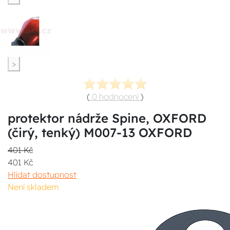
>
(
0 hodnocení
)
protektor nádrže Spine, OXFORD
(čirý, tenký) M007-13 OXFORD
401 Kč
401 Kč
Hlídat dostupnost
Není skladem