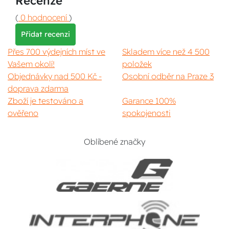
Recenze
(
0 hodnocení
)
Přidat recenzi
Přes 700 výdejních míst ve
Skladem více než 4 500
Vašem okolí!
položek
Objednávky nad 500 Kč -
Osobní odběr na Praze 3
doprava zdarma
Zboží je testováno a
Garance 100%
ověřeno
spokojenosti
Oblíbené značky