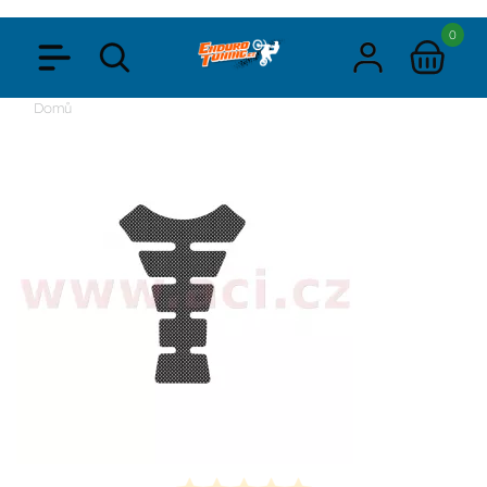
0
Domů