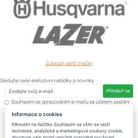
Zobrazit další značky
Sledujte naše exkluzivní nabídky a novinky
Přihlásit se
Souhlasím se zpracováním e-mailu za účelem zasílání
obchodních sdělení.
Informace o cookies
Více informací naleznete v
zásady ochrany osobních
údajů
. Souhlas můžete kdykoliv odvolat.
Kliknutím na tlačítko Souhlasím se vším se uloží
technické, analytické a marketingové soubory cookie,
abychom vám mohli umožnit pohodlné používání