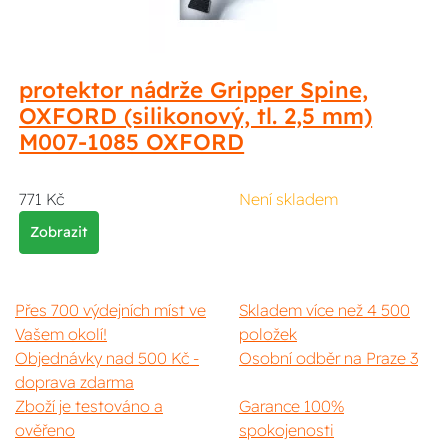
protektor nádrže Gripper Spine,
OXFORD (silikonový, tl. 2,5 mm)
M007-1085 OXFORD
771 Kč
Není skladem
Zobrazit
Přes 700 výdejních míst ve
Skladem více než 4 500
Vašem okolí!
položek
Objednávky nad 500 Kč -
Osobní odběr na Praze 3
doprava zdarma
Zboží je testováno a
Garance 100%
ověřeno
spokojenosti