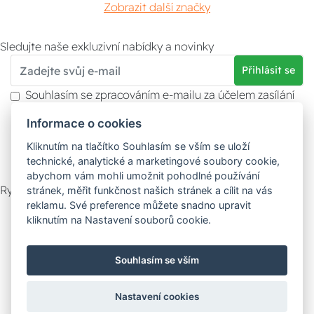
Zobrazit další značky
Sledujte naše exkluzivní nabídky a novinky
Přihlásit se
Souhlasím se zpracováním e-mailu za účelem zasílání
obchodních sdělení.
Informace o cookies
Více informací naleznete v
zásady ochrany osobních
údajů
. Souhlas můžete kdykoliv odvolat.
Kliknutím na tlačítko Souhlasím se vším se uloží
technické, analytické a marketingové soubory cookie,
abychom vám mohli umožnit pohodlné používání
Rychlý kontakt
stránek, měřit funkčnost našich stránek a cílit na vás
reklamu. Své preference můžete snadno upravit
Zákaznický servis
Vyzvednutí zboží
kliknutím na Nastavení souborů cookie.
Poradna
Souhlasím se vším
Možnosti dopravy
Nastavení cookies
Bezpečná a rychlá platba