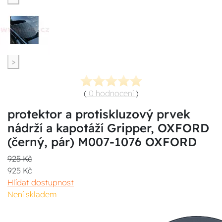
>
(
0 hodnocení
)
protektor a protiskluzový prvek
nádrží a kapotáží Gripper, OXFORD
(černý, pár) M007-1076 OXFORD
925 Kč
925 Kč
Hlídat dostupnost
Není skladem