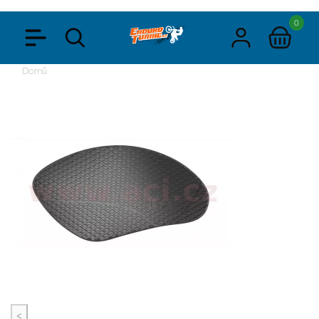
0
Domů
<