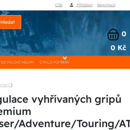
CZK
Přihlášení
Registrace
Hledat
0
0 Kč
OCYKLOVÉ HELMY
CYKLO POTŘEBY
ocení
)
gulace vyhřívaných gripů
remium
ser/Adventure/Touring/A