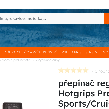
H
NÁHRADNÍ DÍLY A PŘÍSLUŠENSTVÍ
PNEU A PŘÍSLUŠENSTVÍ
MOT
o moto a příslušenství
> Vyhřívané gripy
(
0 hodn
přepínač re
Hotgrips P
Sports/Crui