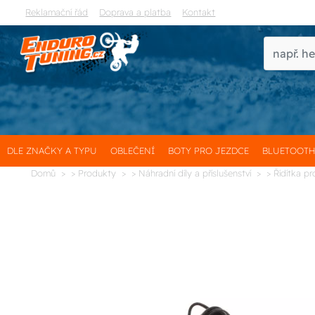
Reklamační řád
Doprava a platba
Kontakt
DLE ZNAČKY A TYPU
OBLEČENÍ
BOTY PRO JEZDCE
BLUETOOT
Domů
> Produkty
> Náhradní díly a příslušenství
> Řídítka pr