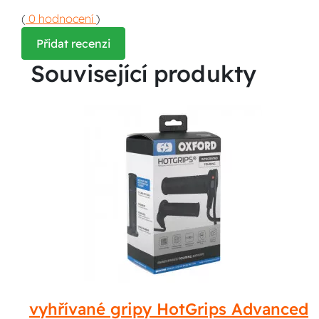
(
0 hodnocení
)
Přidat recenzi
Související produkty
vyhřívané gripy HotGrips Advanced