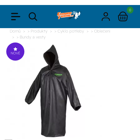
0
Domů
> Produkty
> Cyklo potřeby
> Oblečení
> Bundy a vesty
NOVÉ