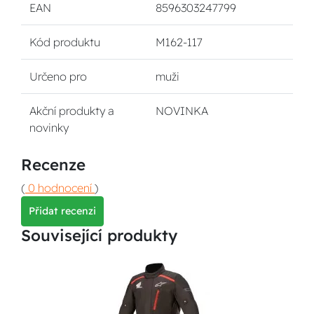
EAN
8596303247799
Kód produktu
M162-117
Určeno pro
muži
Akční produkty a
NOVINKA
novinky
Recenze
(
0 hodnocení
)
Přidat recenzi
Související produkty