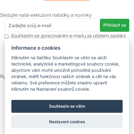
Sledujte naše exkluzivní nabídky a novinky
Přihlásit se
Souhlasím se zpracováním e-mailu za účelem zasílání
obchodních sdělení.
Informace o cookies
Více informací naleznete v
zásady ochrany osobních
údajů
. Souhlas můžete kdykoliv odvolat.
Kliknutím na tlačítko Souhlasím se vším se uloží
technické, analytické a marketingové soubory cookie,
abychom vám mohli umožnit pohodlné používání
Rychlý kontakt
stránek, měřit funkčnost našich stránek a cílit na vás
reklamu. Své preference můžete snadno upravit
Zákaznický servis
Vyzvednutí zboží
kliknutím na Nastavení souborů cookie.
Poradna
Souhlasím se vším
Možnosti dopravy
Nastavení cookies
Bezpečná a rychlá platba