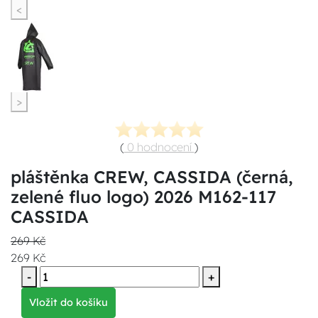
<
>
(
0 hodnocení
)
pláštěnka CREW, CASSIDA (černá,
zelené fluo logo) 2026 M162-117
CASSIDA
269 Kč
269 Kč
-
+
Vložit do košíku