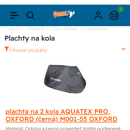
0
Domů
> Produkty
> Cyklo potřeby
> Příslušenství
Plachty na kola
Filtrovat produkty
plachta na 2 kola AQUATEX PRO,
OXFORD (černá) M001-55 OXFORD
Materiál: Odolný a pevný polyestert Vnitřní podlepené