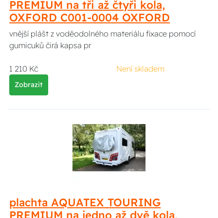
PREMIUM na tři až čtyři kola,
OXFORD C001-0004 OXFORD
vnější plášt z voděodolného materiálu fixace pomocí
gumicuků čirá kapsa pr
1 210 Kč
Není skladem
Zobrazit
plachta AQUATEX TOURING
PREMIUM na jedno až dvě kola,