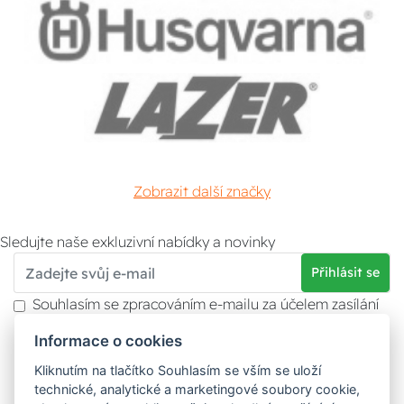
Zobrazit další značky
Sledujte naše exkluzivní nabídky a novinky
Přihlásit se
Souhlasím se zpracováním e-mailu za účelem zasílání
obchodních sdělení.
Informace o cookies
Více informací naleznete v
zásady ochrany osobních
údajů
. Souhlas můžete kdykoliv odvolat.
Kliknutím na tlačítko Souhlasím se vším se uloží
technické, analytické a marketingové soubory cookie,