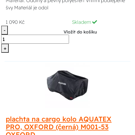
Materiál: Odolný a pevný polyestert Vnitřní podlepené
švy Materiál je odol
1 090 Kč
Skladem
-
Vložit do košíku
+
plachta na cargo kolo AQUATEX
PRO, OXFORD (černá) M001-53
OXFORD