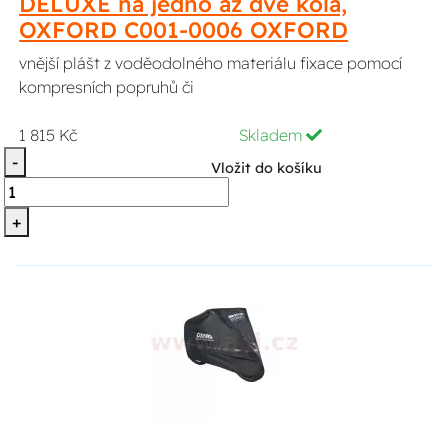
DELUXE na jedno až dvě kola,
OXFORD C001-0006 OXFORD
vnější plášt z voděodolného materiálu fixace pomocí
kompresních popruhů či
1 815 Kč
Skladem
-
Vložit do košíku
+