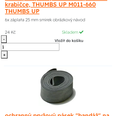
krabičce, THUMBS UP M011-660
THUMBS UP
6x záplata 25 mm smirek obrázkový návod
24 Kč
Skladem
-
Vložit do košíku
+
ochranný pryžový pásek "bandáž" na