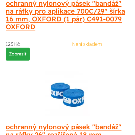
ochranný nylonový pásek "bandáž"
na ráfky pro aplikace 700C/29" šírka
16 mm, OXFORD (1 pár) C491-0079
OXFORD
123 Kč
Není skladem
Zobrazit
ochranný nylonový pásek "bandáž"
na ráfky 26" rozšířená 18 mm,