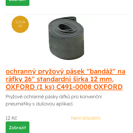
SLEVA
1%
ochranný pryžový pásek "bandáž" na
ráfky 26" standardní šírka 12 mm,
OXFORD (1 ks) C491-0008 OXFORD
Pryžové ochranné pásky ráfků pro konvenční
pneumatiky s dušovou aplikací.
12 Kč
Není skladem
Zobrazit