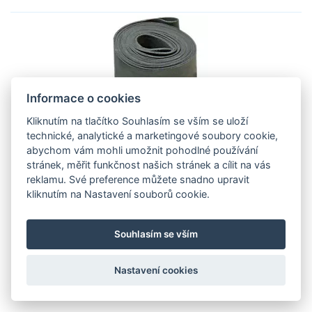
Informace o cookies
Kliknutím na tlačítko Souhlasím se vším se uloží
technické, analytické a marketingové soubory cookie,
ochranný pryžový pásek "bandáž" na
abychom vám mohli umožnit pohodlné používání
ráfky 20" rozšířená 18 mm, OXFORD
stránek, měřit funkčnost našich stránek a cílit na vás
(1 ks) C491-0006 OXFORD
reklamu. Své preference můžete snadno upravit
kliknutím na Nastavení souborů cookie.
Pryžové ochranné pásky ráfků pro konvenční
pneumatiky s dušovou aplikací.
Souhlasím se vším
20 Kč
Není skladem
Nastavení cookies
Zobrazit