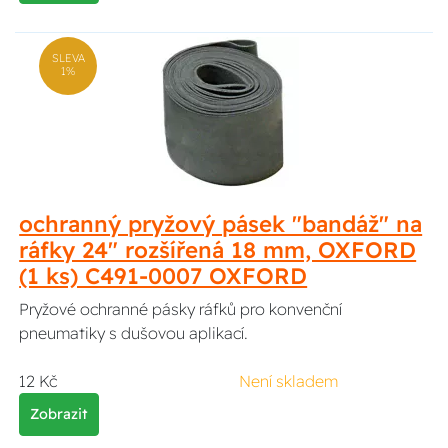
SLEVA
1%
ochranný pryžový pásek "bandáž" na
ráfky 24" rozšířená 18 mm, OXFORD
(1 ks) C491-0007 OXFORD
Pryžové ochranné pásky ráfků pro konvenční
pneumatiky s dušovou aplikací.
12 Kč
Není skladem
Zobrazit