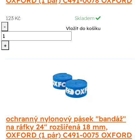
OXFORD (1 pár) C491-0078 OXFORD
123 Kč
Skladem
-
Vložit do košíku
+
ochranný nylonový pásek "bandáž"
na ráfky 24" rozšířená 18 mm,
OXFORD (1 pár) C491-0075 OXFORD