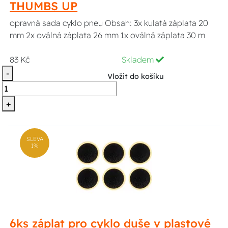
THUMBS UP
opravná sada cyklo pneu Obsah: 3x kulatá záplata 20
mm 2x oválná záplata 26 mm 1x oválná záplata 30 m
83 Kč
Skladem
-
Vložit do košíku
+
SLEVA
1%
6ks záplat pro cyklo duše v plastové