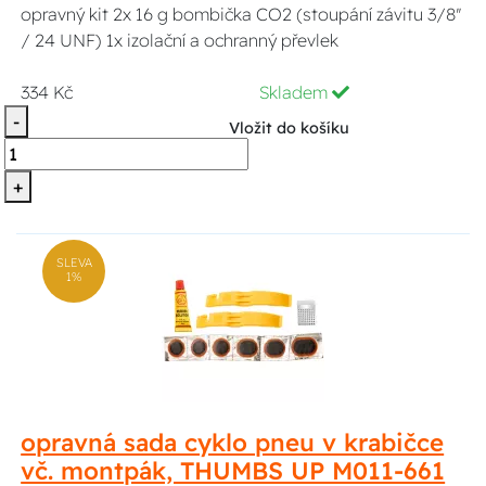
opravný kit 2x 16 g bombička CO2 (stoupání závitu 3/8"
/ 24 UNF) 1x izolační a ochranný převlek
334 Kč
Skladem
-
Vložit do košíku
+
SLEVA
1%
opravná sada cyklo pneu v krabičce
vč. montpák, THUMBS UP M011-661