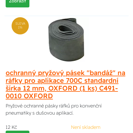
Zobrazit
SLEVA
1%
ochranný pryžový pásek "bandáž" na
ráfky pro aplikace 700C standardní
šírka 12 mm, OXFORD (1 ks) C491-
0010 OXFORD
Pryžové ochranné pásky ráfků pro konvenční
pneumatiky s dušovou aplikací.
12 Kč
Není skladem