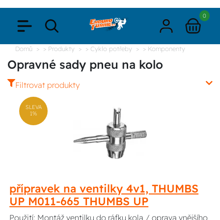
0
Domů
> Produkty
> Cyklo potřeby
> Komponenty
Opravné sady pneu na kolo
Filtrovat produkty
SLEVA
1%
přípravek na ventilky 4v1, THUMBS
UP M011-665 THUMBS UP
Použití: Montáž ventilku do ráfku kola / oprava vnějšího