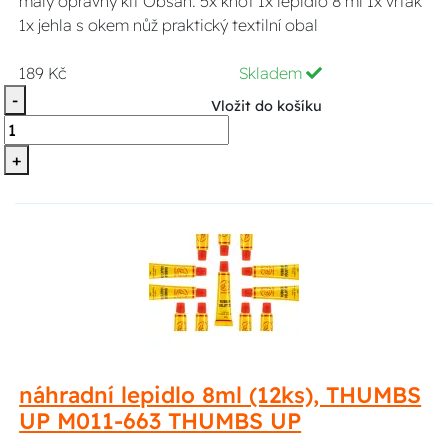
malý opravný kit Obsah: 5x knot 1x lepidlo 8 ml 1x vrták
1x jehla s okem nůž praktický textilní obal
189 Kč
Skladem
-
Vložit do košíku
+
náhradní lepidlo 8ml (12ks), THUMBS
UP M011-663 THUMBS UP