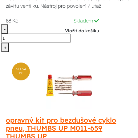
závitu ventilku. Nástroj pro povolení / utaž
83 Kč
Skladem
-
Vložit do košíku
+
SLEVA
1%
opravný kit pro bezdušové cyklo
pneu, THUMBS UP M011-659
THUMBS UP