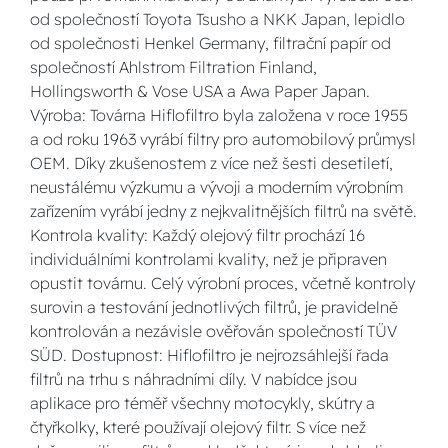
od společností Toyota Tsusho a NKK Japan, lepidlo
od společnosti Henkel Germany, filtrační papír od
společností Ahlstrom Filtration Finland,
Hollingsworth & Vose USA a Awa Paper Japan.
Výroba: Továrna Hiflofiltro byla založena v roce 1955
a od roku 1963 vyrábí filtry pro automobilový průmysl
OEM. Díky zkušenostem z více než šesti desetiletí,
neustálému výzkumu a vývoji a moderním výrobním
zařízením vyrábí jedny z nejkvalitnějších filtrů na světě.
Kontrola kvality: Každý olejový filtr prochází 16
individuálními kontrolami kvality, než je připraven
opustit továrnu. Celý výrobní proces, včetně kontroly
surovin a testování jednotlivých filtrů, je pravidelně
kontrolován a nezávisle ověřován společností TÜV
SÜD. Dostupnost: Hiflofiltro je nejrozsáhlejší řada
filtrů na trhu s náhradními díly. V nabídce jsou
aplikace pro téměř všechny motocykly, skútry a
čtyřkolky, které používají olejový filtr. S více než