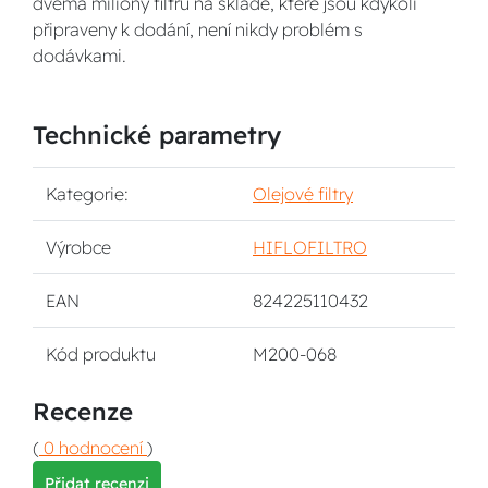
dvěma miliony filtrů na skladě, které jsou kdykoli
připraveny k dodání, není nikdy problém s
dodávkami.
Technické parametry
Kategorie:
Olejové filtry
Výrobce
HIFLOFILTRO
EAN
824225110432
Kód produktu
M200-068
Recenze
(
0 hodnocení
)
Přidat recenzi