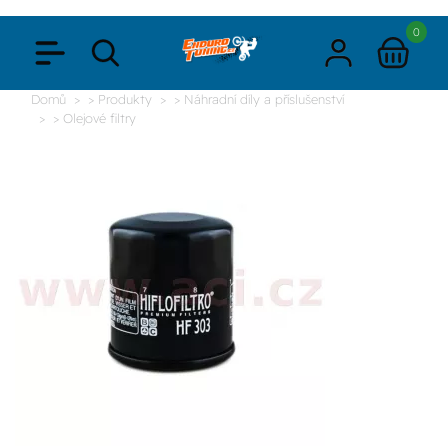
0
Domů
> Produkty
> Náhradní díly a příslušenství
> Olejové filtry