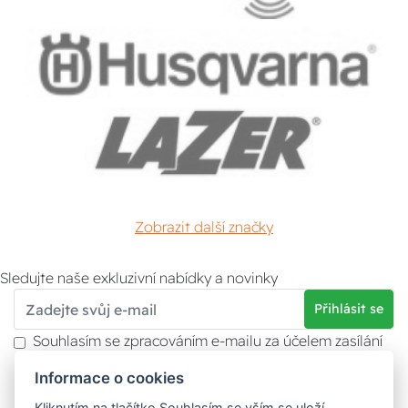
Zobrazit další značky
Sledujte naše exkluzivní nabídky a novinky
Přihlásit se
Souhlasím se zpracováním e-mailu za účelem zasílání
obchodních sdělení.
Informace o cookies
Více informací naleznete v
zásady ochrany osobních
údajů
. Souhlas můžete kdykoliv odvolat.
Kliknutím na tlačítko Souhlasím se vším se uloží