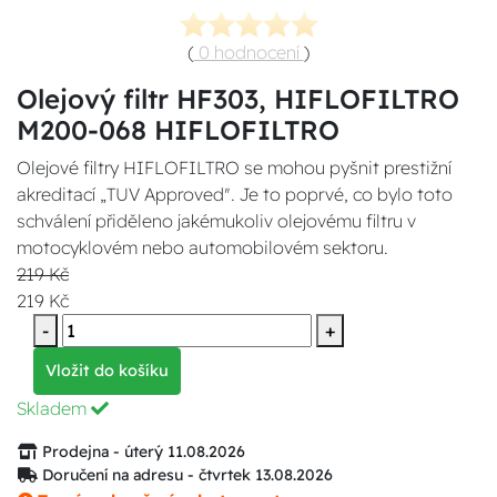
(
0 hodnocení
)
Olejový filtr HF303, HIFLOFILTRO
M200-068 HIFLOFILTRO
Olejové filtry HIFLOFILTRO se mohou pyšnit prestižní
akreditací „TUV Approved". Je to poprvé, co bylo toto
schválení přiděleno jakémukoliv olejovému filtru v
motocyklovém nebo automobilovém sektoru.
219 Kč
219 Kč
-
+
Vložit do košíku
Skladem
Prodejna - úterý 11.08.2026
Doručení na adresu - čtvrtek 13.08.2026