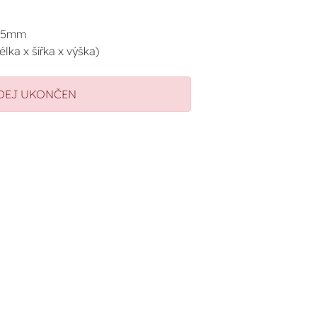
8.5mm
ka x šířka x výška)
DEJ UKONČEN