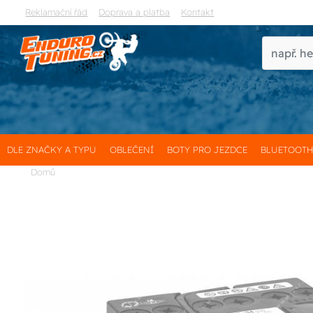
Reklamační řád
Doprava a platba
Kontakt
DLE ZNAČKY A TYPU
OBLEČENÍ
BOTY PRO JEZDCE
BLUETOOT
Domů