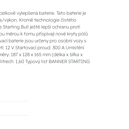
celkově vylepšená baterie. Tato baterie je
ena/výkon. Kromě technologie čistého
Starting Bull ještě lepší ochranu proti
nou měrou k tomu přispívají nové kryty pólů
vací baterie jsou určeny pro osobní vozy s
í: 12 V Startovací proud: 300 A Umístění
ěry: 187 x 128 x 165 mm (délka x šířka x
 litrech: 1,60 Typový list BANNER STARTING