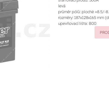
startovací proud: 300A
levá
průměr pólů: ploché +8.5/-
rozměry: 187x128x165 mm (dél
upevňovací lišta: B00
PRO