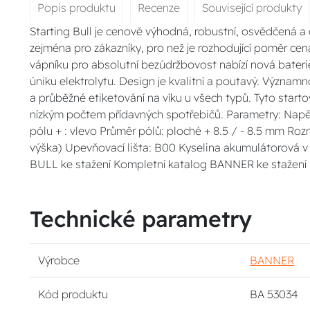
Popis produktu
Recenze
Související produkty
Starting Bull je cenově výhodná, robustní, osvědčená a 
zejména pro zákazníky, pro než je rozhodující poměr c
vápníku pro absolutní bezúdržbovost nabízí nová baterie 
úniku elektrolytu. Design je kvalitní a poutavý. Význam
a průběžné etiketování na víku u všech typů. Tyto starto
nízkým počtem přídavných spotřebičů. Parametry: Napět
pólu + : vlevo Průměr pólů: ploché + 8.5 / - 8.5 mm Rozm
výška) Upevňovací lišta: B00 Kyselina akumulátorová v
BULL ke stažení Kompletní katalog BANNER ke stažení
Technické parametry
Výrobce
BANNER
Kód produktu
BA 53034