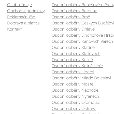
Osobní údaje
Osobní odběr v Benešově u Prah
Obchodní podmínky
Osobní odběr v Berounu
Reklamační řád
Osobní odběr v Brně
Doprava a platba
Osobní odběr v Českých Budějovi
Kontakt
Osobní odběr v Jihlavě
Osobní odběr v Jindřichově Hrad
Osobní odběr v Karlových Varech
Osobní odběr v Kladně
Osobní odběr v Klatovech
Osobní odběr v Kolíně
Osobní odběr v Kutné Hoře
Osobní odběr v Liberci
Osobní odběr v Mladé Boleslavi
Osobní odběr v Mostě
Osobní odběr v Náchodě
Osobní odběr v Nýřanech
Osobní odběr v Olomouci
Osobní odběr v Ostravě