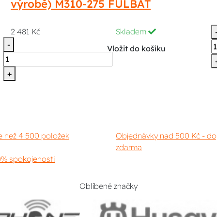
výrobě) M310-275 FULBAT
2 481 Kč
Skladem
-
Vložit do košíku
+
e než 4 500 položek
Objednávky nad 500 Kč - do
zdarma
% spokojenosti
Oblíbené značky