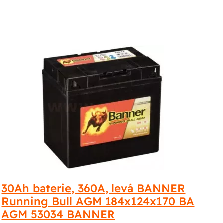
30Ah baterie, 360A, levá BANNER
Running Bull AGM 184x124x170 BA
AGM 53034 BANNER