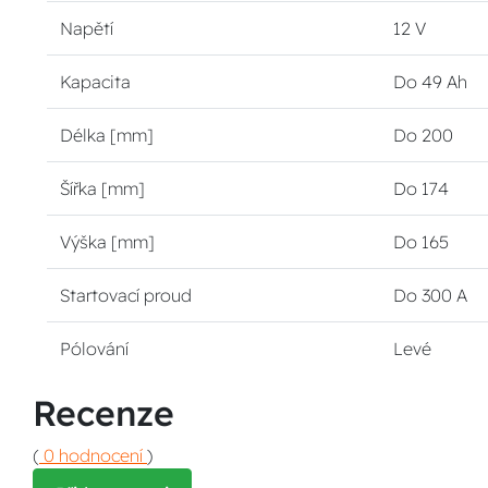
Napětí
12 V
Kapacita
Do 49 Ah
Délka [mm]
Do 200
Šířka [mm]
Do 174
Výška [mm]
Do 165
Startovací proud
Do 300 A
Pólování
Levé
Recenze
(
0 hodnocení
)