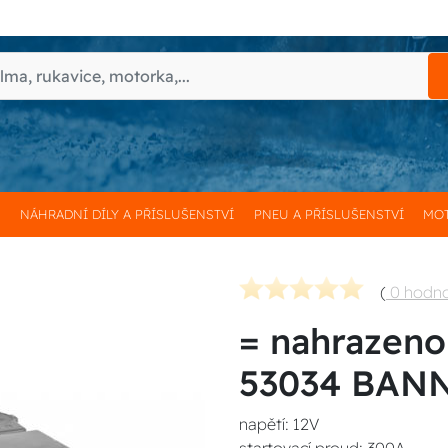
H
NÁHRADNÍ DÍLY A PŘÍSLUŠENSTVÍ
PNEU A PŘÍSLUŠENSTVÍ
MOT
(
0 hodn
= nahrazen
53034 BAN
napětí: 12V