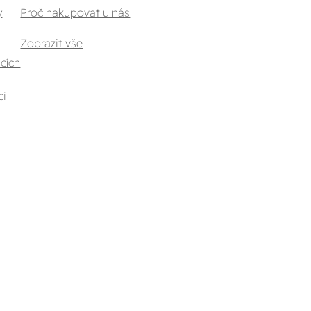
y
Proč nakupovat u nás
Zobrazit vše
cích
ci