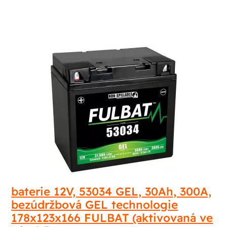
baterie 12V, 53034 GEL, 30Ah, 300A,
bezúdržbová GEL technologie
178x123x166 FULBAT (aktivovaná ve