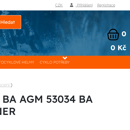
CZK
Přihlášení
Registrace
Hledat
0
0 Kč
OCYKLOVÉ HELMY
CYKLO POTŘEBY
ocení
)
o BA AGM 53034 BA
NER