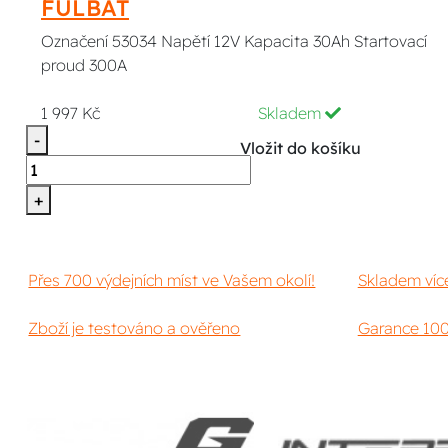
FULBAT
Označení 53034 Napětí 12V Kapacita 30Ah Startovací
proud 300A
1 997 Kč
Skladem
-
Vložit do košíku
+
Přes 700 výdejních míst ve Vašem okolí!
Skladem víc
Zboží je testováno a ověřeno
Garance 100