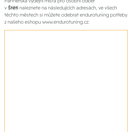
Partnerská výdejní místa pro osobní odběr
v
Štětí
naleznete na následujících adresách, ve všech
těchto městech si můžete odebrat endurotuning potřeby
z našeho eshopu www.endurotuning.cz: