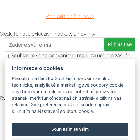
Zobrazit další značky
Sledujte naše exkluzivní nabídky a novinky
Přihlásit se
Souhlasím se zpracováním e-mailu za účelem zasílání
obchodních sdělení.
Informace o cookies
Více informací naleznete v
zásady ochrany osobních
údajů
. Souhlas můžete kdykoliv odvolat.
Kliknutím na tlačítko Souhlasím se vším se uloží
technické, analytické a marketingové soubory cookie,
abychom vám mohli umožnit pohodlné používání
Rychlý kontakt
stránek, měřit funkčnost našich stránek a cílit na vás
reklamu. Své preference můžete snadno upravit
Zákaznický servis
Vyzvednutí zboží
kliknutím na Nastavení souborů cookie.
Poradna
Souhlasím se vším