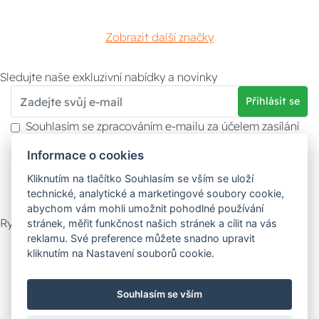
Zobrazit další značky
Sledujte naše exkluzivní nabídky a novinky
Přihlásit se
Souhlasím se zpracováním e-mailu za účelem zasílání
obchodních sdělení.
Informace o cookies
Více informací naleznete v
zásady ochrany osobních
údajů
. Souhlas můžete kdykoliv odvolat.
Kliknutím na tlačítko Souhlasím se vším se uloží
technické, analytické a marketingové soubory cookie,
abychom vám mohli umožnit pohodlné používání
Rychlý kontakt
stránek, měřit funkčnost našich stránek a cílit na vás
reklamu. Své preference můžete snadno upravit
Zákaznický servis
Vyzvednutí zboží
kliknutím na Nastavení souborů cookie.
Poradna
Souhlasím se vším