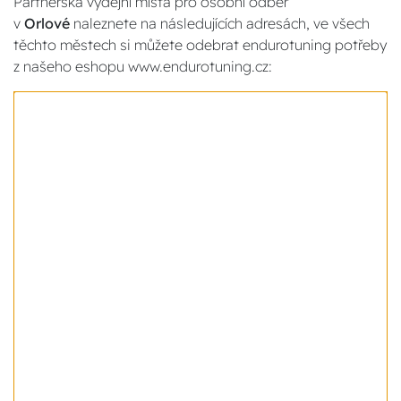
Partnerská výdejní místa pro osobní odběr
v
Orlové
naleznete na následujících adresách, ve všech
těchto městech si můžete odebrat endurotuning potřeby
z našeho eshopu www.endurotuning.cz: