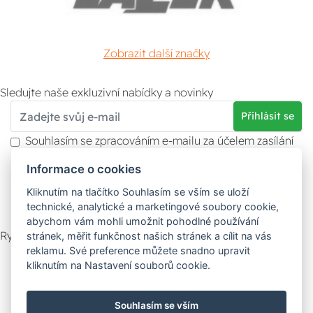
Zobrazit další značky
Sledujte naše exkluzivní nabídky a novinky
Přihlásit se
Souhlasím se zpracováním e-mailu za účelem zasílání
obchodních sdělení.
Informace o cookies
Více informací naleznete v
zásady ochrany osobních
údajů
. Souhlas můžete kdykoliv odvolat.
Kliknutím na tlačítko Souhlasím se vším se uloží
technické, analytické a marketingové soubory cookie,
abychom vám mohli umožnit pohodlné používání
Rychlý kontakt
stránek, měřit funkčnost našich stránek a cílit na vás
reklamu. Své preference můžete snadno upravit
Zákaznický servis
Vyzvednutí zboží
kliknutím na Nastavení souborů cookie.
Poradna
Souhlasím se vším