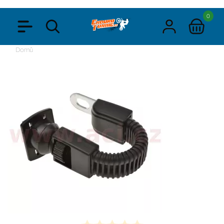
0
Domů