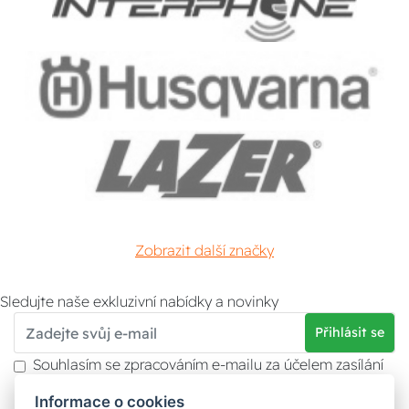
Zobrazit další značky
Sledujte naše exkluzivní nabídky a novinky
Přihlásit se
Souhlasím se zpracováním e-mailu za účelem zasílání
obchodních sdělení.
Informace o cookies
Více informací naleznete v
zásady ochrany osobních