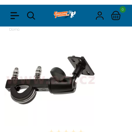
0
Domů