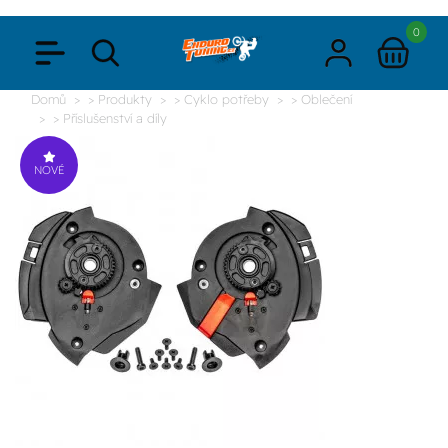
0
Domů
> Produkty
> Cyklo potřeby
> Oblečení
> Příslušenství a díly
NOVÉ