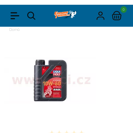
0
Domů