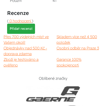
Použití
4T
Recenze
(
0 hodnocení
)
Přidat recenzi
Přes 700 výdejních míst ve
Skladem více než 4 500
Vašem okolí!
položek
Objednávky nad 500 Kč -
Osobní odběr na Praze 3
doprava zdarma
Zboží je testováno a
Garance 100%
ověřeno
spokojenosti
Oblíbené značky