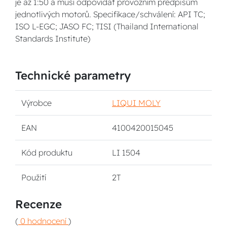
je až 1:50 a musí odpovídat provozním předpisům
jednotlivých motorů. Specifikace/schválení: API TC;
ISO L-EGC; JASO FC; TISI (Thailand International
Standards Institute)
Technické parametry
Výrobce
LIQUI MOLY
EAN
4100420015045
Kód produktu
LI 1504
Použití
2T
Recenze
(
0 hodnocení
)