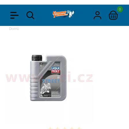
0
Domů