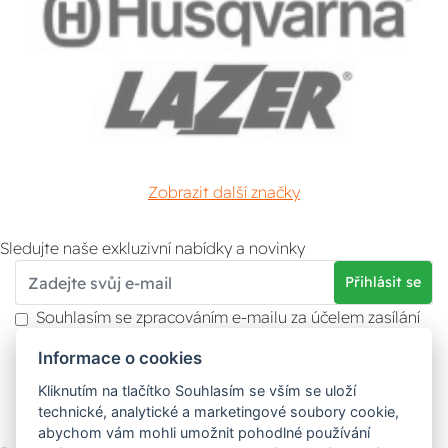
Zobrazit další značky
Sledujte naše exkluzivní nabídky a novinky
Přihlásit se
Souhlasím se zpracováním e-mailu za účelem zasílání
obchodních sdělení.
Informace o cookies
Více informací naleznete v
zásady ochrany osobních
údajů
. Souhlas můžete kdykoliv odvolat.
Kliknutím na tlačítko Souhlasím se vším se uloží
technické, analytické a marketingové soubory cookie,
abychom vám mohli umožnit pohodlné používání