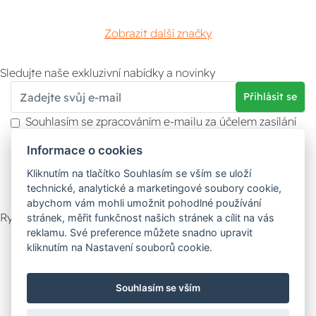
Zobrazit další značky
Sledujte naše exkluzivní nabídky a novinky
Přihlásit se
Souhlasím se zpracováním e-mailu za účelem zasílání
obchodních sdělení.
Informace o cookies
Více informací naleznete v
zásady ochrany osobních
údajů
. Souhlas můžete kdykoliv odvolat.
Kliknutím na tlačítko Souhlasím se vším se uloží
technické, analytické a marketingové soubory cookie,
abychom vám mohli umožnit pohodlné používání
Rychlý kontakt
stránek, měřit funkčnost našich stránek a cílit na vás
reklamu. Své preference můžete snadno upravit
Zákaznický servis
Vyzvednutí zboží
kliknutím na Nastavení souborů cookie.
Poradna
Souhlasím se vším