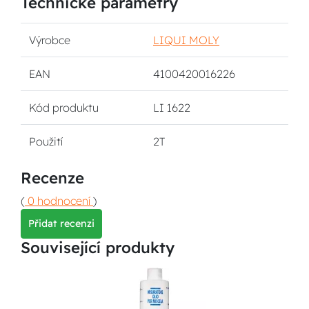
Technické parametry
Výrobce
LIQUI MOLY
EAN
4100420016226
Kód produktu
LI 1622
Použití
2T
Recenze
(
0 hodnocení
)
Přidat recenzi
Související produkty