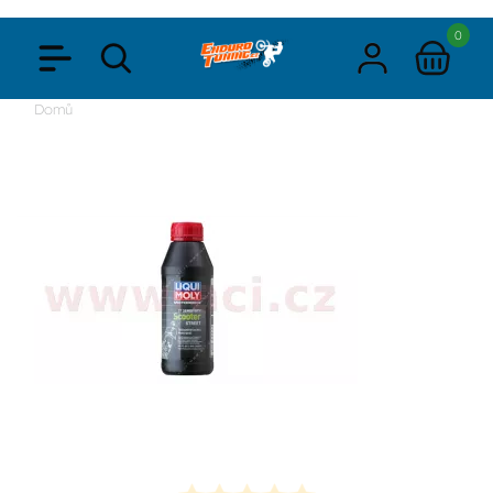
0
Domů