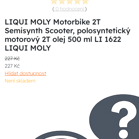
(
0 hodnocení
)
LIQUI MOLY Motorbike 2T
Semisynth Scooter, polosyntetický
motorový 2T olej 500 ml LI 1622
LIQUI MOLY
227 Kč
227 Kč
Hlídat dostupnost
Není skladem