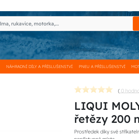
H
NÁHRADNÍ DÍLY A PŘÍSLUŠENSTVÍ
PNEU A PŘÍSLUŠENSTVÍ
MOT
(
0 hodn
LIQUI MOLY
řetězy 200 
Prostředek díky své stříkate