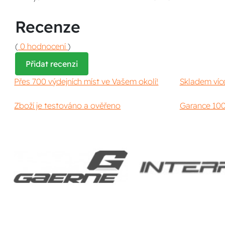
Recenze
(
0 hodnocení
)
Přidat recenzi
Přes 700 výdejních míst ve Vašem okolí!
Skladem víc
Zboží je testováno a ověřeno
Garance 100