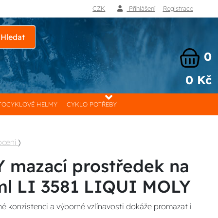
CZK
Přihlášení
Registrace
Hledat
0
0 Kč
OCYKLOVÉ HELMY
CYKLO POTŘEBY
ocení
)
 mazací prostředek na
ml LI 3581 LIQUI MOLY
lné konzistenci a výborné vzlínavosti dokáže promazat i