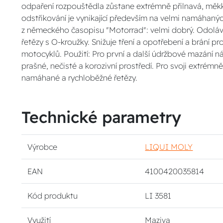
odpaření rozpouštědla zůstane extrémně přilnavá, měkká
odstřikování je vynikající především na velmi namáhaný
z německého časopisu "Motorrad": velmi dobrý. Odolává
řetězy s O-kroužky. Snižuje tření a opotřebení a brání p
motocyklů. Použití: Pro první a další údržbové mazání 
prašné, nečisté a korozivní prostředí. Pro svoji extrém
namáhané a rychloběžné řetězy.
Technické parametry
Výrobce
LIQUI MOLY
EAN
4100420035814
Kód produktu
LI 3581
Využití
Maziva