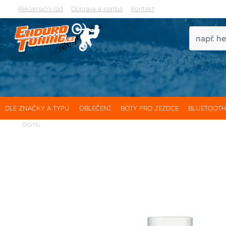
Reklamační řád
Doprava a platba
Kontakt
DLE ZNAČKY A TYPU
OBLEČENÍ
BOTY PRO JEZDCE
BLUETOOT
Domů