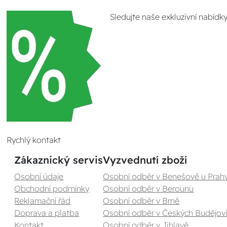
Sledujte naše exkluzivní nabídk
Rychlý kontakt
Zákaznický servis
Vyzvednutí zboží
Osobní údaje
Osobní odběr v Benešově u Prah
Obchodní podmínky
Osobní odběr v Berounu
Reklamační řád
Osobní odběr v Brně
Doprava a platba
Osobní odběr v Českých Budějovi
Kontakt
Osobní odběr v Jihlavě