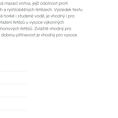
 mazací vrstva, jejíž odolnost proti
ch a rychloběžných řetězech. Výsledek testu
 horké i studené vodě, je vhodný i pro
rotažení řetězů u vysoce výkonných
náhonových řetězů. Zvláště vhodný pro
ně dobrou přilnavost je vhodný pro vysoce