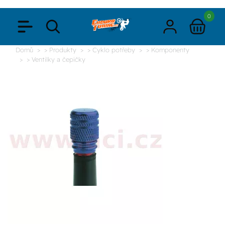
0
Domů
> Produkty
> Cyklo potřeby
> Komponenty
> Ventilky a čepičky