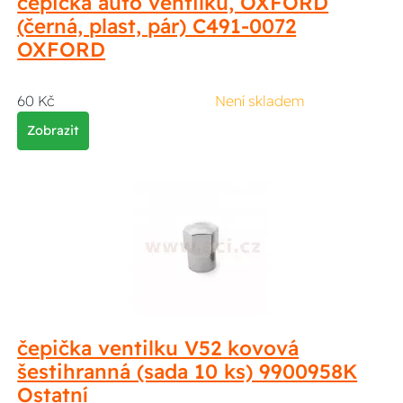
čepička auto ventilku, OXFORD
(černá, plast, pár) C491-0072
OXFORD
60 Kč
Není skladem
Zobrazit
čepička ventilku V52 kovová
šestihranná (sada 10 ks) 9900958K
Ostatní