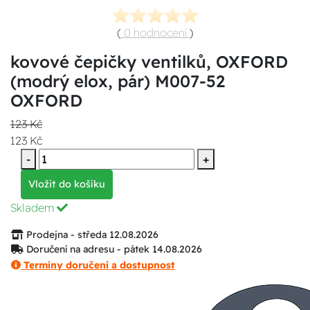
(
0 hodnocení
)
kovové čepičky ventilků, OXFORD
(modrý elox, pár) M007-52
OXFORD
123 Kč
123 Kč
-
+
Vložit do košíku
Skladem
Prodejna - středa 12.08.2026
Doručení na adresu - pátek 14.08.2026
Termíny doručení a dostupnost