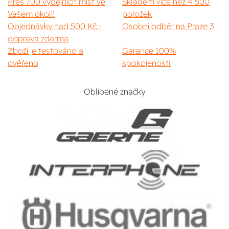
Přes 700 výdejních míst ve
Skladem více než 4 500
Vašem okolí!
položek
Objednávky nad 500 Kč -
Osobní odběr na Praze 3
doprava zdarma
Zboží je testováno a
Garance 100%
ověřeno
spokojenosti
Oblíbené značky