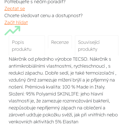
Potřebujete s něčím poradit?
Zeptat se
Chcete sledovat cenu a dostupnost?
Začít hlídat
Popis
Recenze
Související
produktu
produkty
Nákrčník od předního výrobce TECSO. Nákrčník s
antimikrobiálními vlastnostmi, rychleschnoucí , s
redukcí zápachu. Dobře sedí, je také termoizolační ,
vzdušný čímž zamezuje mlžení brýlí a je příjemný na
nošení. Prémiová kvalita: 100 % Made in Italy.
Složení: 95% Polyamid SKINLIFE: jeho hlavní
vlastností je, že zamezuje rozmnožování bakterií,
nezpůsobuje nepříjemný zápach na oblečení a
zároveň udržuje pokožku svěží, jak při vnitřních nebo
venkovních aktivitách 5% Elastan