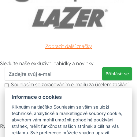
Zobrazit další značky
Sledujte naše exkluzivní nabídky a novinky
Přihlásit se
Souhlasím se zpracováním e-mailu za účelem zasílání
obchodních sdělení.
Informace o cookies
Více informací naleznete v
zásady ochrany osobních
údajů
. Souhlas můžete kdykoliv odvolat.
Kliknutím na tlačítko Souhlasím se vším se uloží
technické, analytické a marketingové soubory cookie,
abychom vám mohli umožnit pohodlné používání
Rychlý kontakt
stránek, měřit funkčnost našich stránek a cílit na vás
reklamu. Své preference můžete snadno upravit