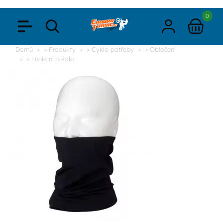
0
Domů
> Produkty
> Cyklo potřeby
> Oblečení
> Funkční prádlo