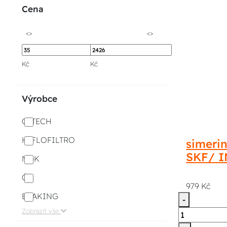
Cena
<>
<>
Kč
Kč
Výrobce
Q-TECH
HIFLOFILTRO
simerin
SKF/ 
NGK
ČZ
979 Kč
BRAKING
-
Zobrazit vše