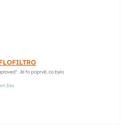
HIFLOFILTRO
pproved". Je to poprvé, co bylo
em 3 ks