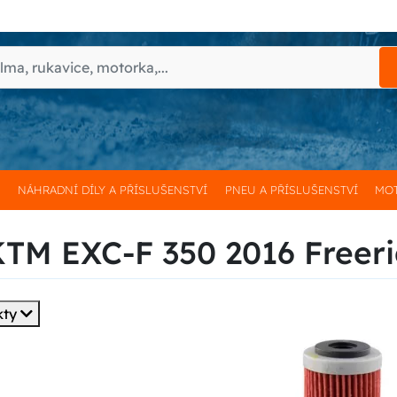
H
NÁHRADNÍ DÍLY A PŘÍSLUŠENSTVÍ
PNEU A PŘÍSLUŠENSTVÍ
MOT
 KTM EXC-F 350 2016 Freer
kty