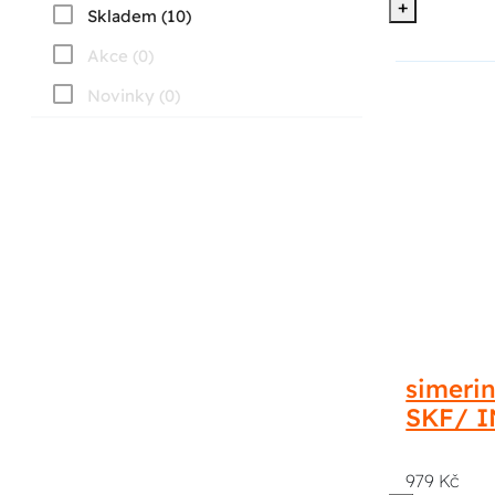
+
Skladem (10)
Akce (0)
Novinky (0)
simerin
SKF/ 
979 Kč