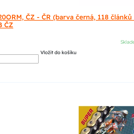
20ORM, ČZ - ČR (barva černá, 118 článků 
B ČZ
Skla
Vložit do košíku