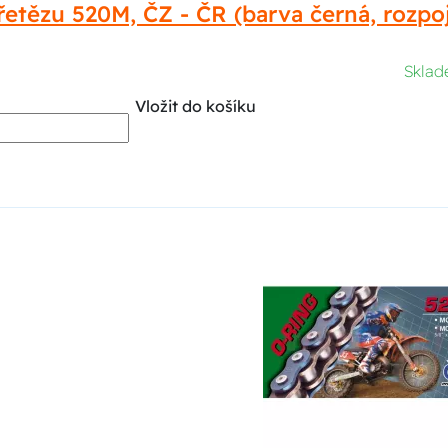
řetězu 520M, ČZ - ČR (barva černá, rozp
Skla
Vložit do košíku