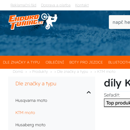
Reklamační řád
Doprava a platba
Kontakt
DLE ZNAČKY A TYPU
OBLEČENÍ
BOTY PRO JEZDCE
BLUETOOT
Domů
> Produkty
> Dle značky a typu
> KTM moto
díly
Dle značky a typu
Seřadit:
Husqvarna moto
Top produ
KTM moto
Husaberg moto