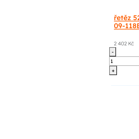
řetěz 5
09-118
2 402 Kč
-
+