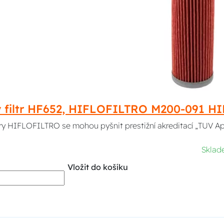
ý filtr HF652, HIFLOFILTRO M200-091 
ltry HIFLOFILTRO se mohou pyšnit prestižní akreditací „TUV A
Sklad
Vložit do košíku