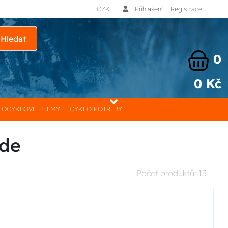
CZK
Přihlášení
Registrace
Hledat
0
0 Kč
OCYKLOVÉ HELMY
CYKLO POTŘEBY
ide
Počet produktů:
13