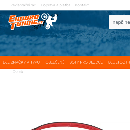
Reklamační řád
Doprava a platba
Kontakt
DLE ZNAČKY A TYPU
OBLEČENÍ
BOTY PRO JEZDCE
BLUETOOT
Domů