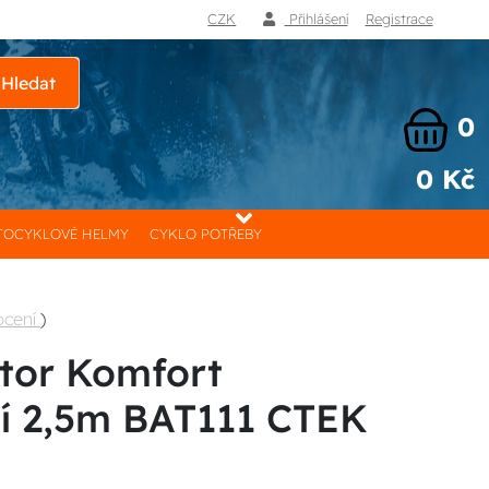
CZK
Přihlášení
Registrace
Hledat
0
0 Kč
OCYKLOVÉ HELMY
CYKLO POTŘEBY
ocení
)
tor Komfort
í 2,5m BAT111 CTEK