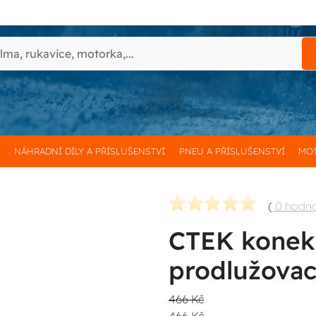
H
NÁHRADNÍ DÍLY A PŘÍSLUŠENSTVÍ
PNEU A PŘÍSLUŠENSTVÍ
MOT
(
0 hodn
CTEK konek
prodlužovac
466 Kč