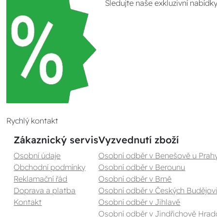
Sledujte naše exkluzivní nabídk
Rychlý kontakt
Zákaznický servis
Vyzvednutí zboží
Osobní údaje
Osobní odběr v Benešově u Prah
Obchodní podmínky
Osobní odběr v Berounu
Reklamační řád
Osobní odběr v Brně
Doprava a platba
Osobní odběr v Českých Budějovi
Kontakt
Osobní odběr v Jihlavě
Osobní odběr v Jindřichově Hrad