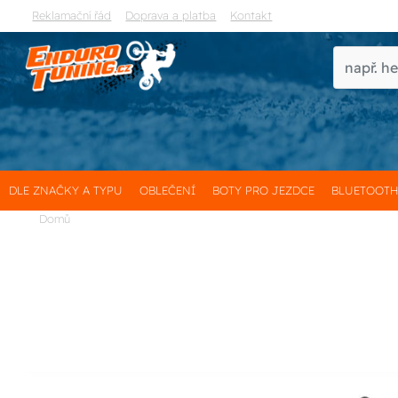
Reklamační řád
Doprava a platba
Kontakt
DLE ZNAČKY A TYPU
OBLEČENÍ
BOTY PRO JEZDCE
BLUETOOT
Domů