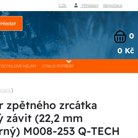
CZK
Přihlášení
Registrace
Hledat
0
0 Kč
OCYKLOVÉ HELMY
CYKLO POTŘEBY
ocení
)
 zpětného zrcátka
ý závit (22,2 mm
erný) M008-253 Q-TECH