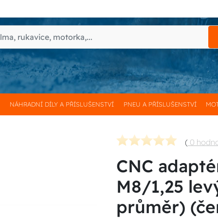
H
NÁHRADNÍ DÍLY A PŘÍSLUŠENSTVÍ
PNEU A PŘÍSLUŠENSTVÍ
MOT
(
0 hodn
CNC adaptér
M8/1,25 lev
průměr) (č