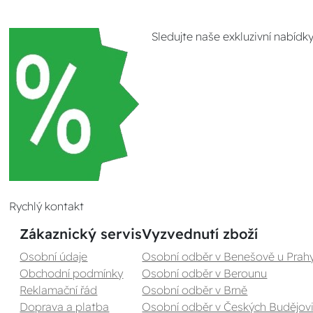
Sledujte naše exkluzivní nabídk
Rychlý kontakt
Zákaznický servis
Vyzvednutí zboží
Osobní údaje
Osobní odběr v Benešově u Prah
Obchodní podmínky
Osobní odběr v Berounu
Reklamační řád
Osobní odběr v Brně
Doprava a platba
Osobní odběr v Českých Budějovi