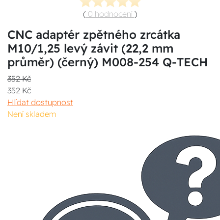
(
0 hodnocení
)
CNC adaptér zpětného zrcátka
M10/1,25 levý závit (22,2 mm
průměr) (černý) M008-254 Q-TECH
352 Kč
352 Kč
Hlídat dostupnost
Není skladem