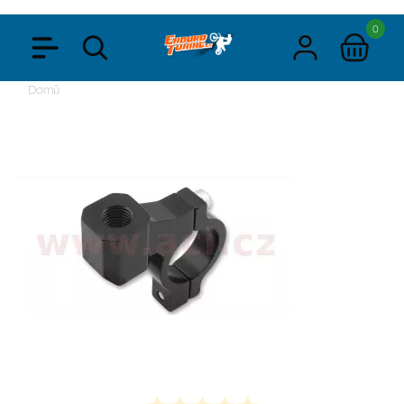
0
Domů