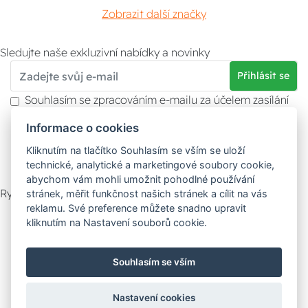
Zobrazit další značky
Sledujte naše exkluzivní nabídky a novinky
Přihlásit se
Souhlasím se zpracováním e-mailu za účelem zasílání
obchodních sdělení.
Informace o cookies
Více informací naleznete v
zásady ochrany osobních
údajů
. Souhlas můžete kdykoliv odvolat.
Kliknutím na tlačítko Souhlasím se vším se uloží
technické, analytické a marketingové soubory cookie,
abychom vám mohli umožnit pohodlné používání
Rychlý kontakt
stránek, měřit funkčnost našich stránek a cílit na vás
reklamu. Své preference můžete snadno upravit
Zákaznický servis
Vyzvednutí zboží
kliknutím na Nastavení souborů cookie.
Poradna
Souhlasím se vším
Možnosti dopravy
Nastavení cookies