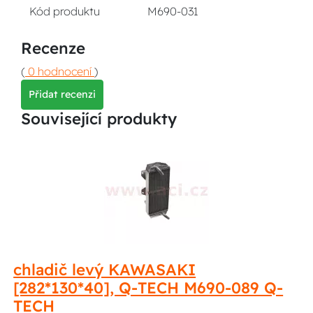
Kód produktu
M690-031
Recenze
(
0 hodnocení
)
Přidat recenzi
Související produkty
chladič levý KAWASAKI
[282*130*40], Q-TECH M690-089 Q-
TECH