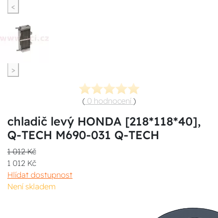
<
>
(
0 hodnocení
)
chladič levý HONDA [218*118*40],
Q-TECH M690-031 Q-TECH
1 012 Kč
1 012 Kč
Hlídat dostupnost
Není skladem