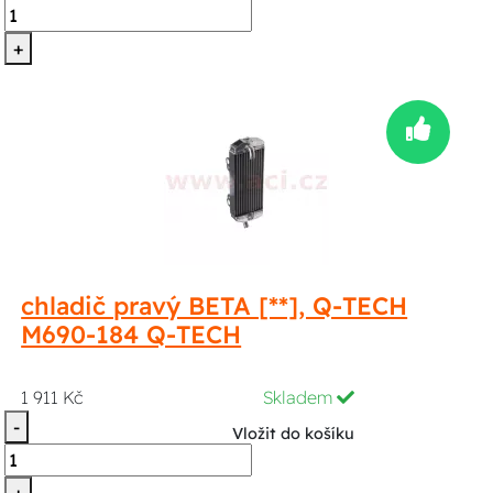
+
chladič pravý BETA [**], Q-TECH
M690-184 Q-TECH
1 911 Kč
Skladem
-
Vložit do košíku
+