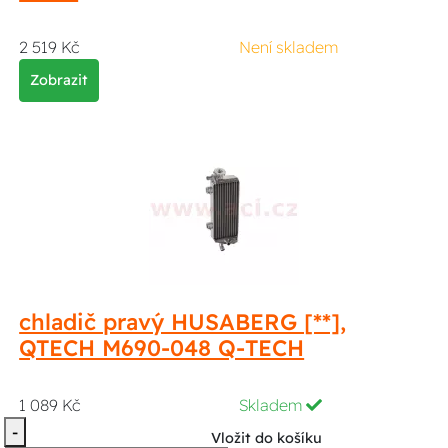
2 519 Kč
Není skladem
Zobrazit
chladič pravý HUSABERG [**],
QTECH M690-048 Q-TECH
1 089 Kč
Skladem
-
Vložit do košíku