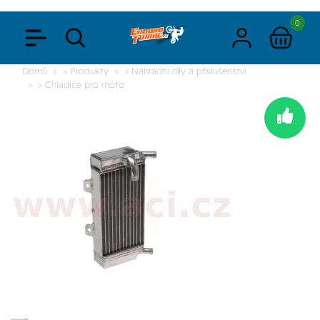
0
Domů
> Produkty
> Náhradní díly a příslušenství
> Chladiče pro moto