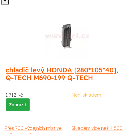
chladič levý HONDA [280*105*40],
Q-TECH M690-199 Q-TECH
1 712 Kč
Není skladem
Zobrazit
Přes 700 výdejních míst ve
Skladem více než 4 500