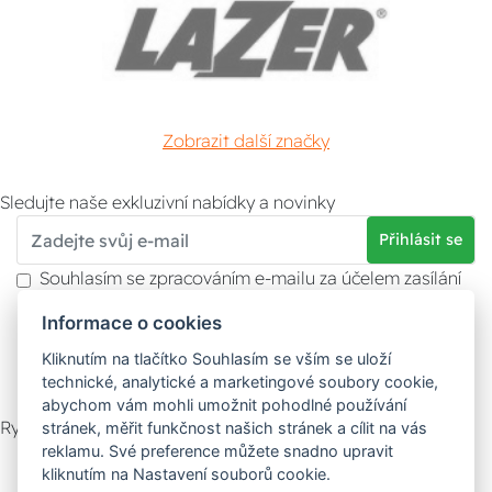
Zobrazit další značky
Sledujte naše exkluzivní nabídky a novinky
Přihlásit se
Souhlasím se zpracováním e-mailu za účelem zasílání
obchodních sdělení.
Informace o cookies
Více informací naleznete v
zásady ochrany osobních
údajů
. Souhlas můžete kdykoliv odvolat.
Kliknutím na tlačítko Souhlasím se vším se uloží
technické, analytické a marketingové soubory cookie,
abychom vám mohli umožnit pohodlné používání
Rychlý kontakt
stránek, měřit funkčnost našich stránek a cílit na vás
reklamu. Své preference můžete snadno upravit
Zákaznický servis
Vyzvednutí zboží
kliknutím na Nastavení souborů cookie.