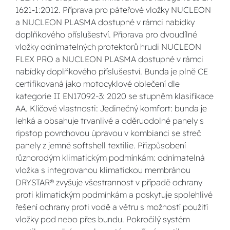
1621-1:2012. Příprava pro páteřové vložky NUCLEON
a NUCLEON PLASMA dostupné v rámci nabídky
doplňkového příslušeství. Příprava pro dvoudílné
vložky odnímatelných protektorů hrudi NUCLEON
FLEX PRO a NUCLEON PLASMA dostupné v rámci
nabídky doplňkového příslušeství. Bunda je plně CE
certifikovaná jako motocyklové oblečení dle
kategorie II EN17092-3: 2020 se stupněm klasifikace
AA. Klíčové vlastnosti: Jedinečný komfort: bunda je
lehká a obsahuje trvanlivé a oděruodolné panely s
ripstop povrchovou úpravou v kombianci se streč
panely z jemné softshell textilie. Přizpůsobení
různorodým klimatickým podmínkám: odnímatelná
vložka s integrovanou klimatickou membránou
DRYSTAR® zvyšuje všestrannost v případě ochrany
proti klimatickým podmínkám a poskytuje spolehlivé
řešení ochrany proti vodě a větru s možností použití
vložky pod nebo přes bundu. Pokročilý systém