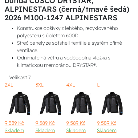
bunda CUSCO DRYSTAR,
ALPINESTARS (černá/tmavě šedá)
2026 M100-1247 ALPINESTARS
Konstrukce obšívky z lehkého, recyklovaného
polyesteru s úpletem 600D.
Streč panely ze sofshell textilie a systém přímé
ventilace.
Odnímatelná větru a voděodolná vložka s
klimatickou membránou DRYSTAR®.
Velikost
7
2XL
3XL
4XL
L
9 589 Kč
9 589 Kč
9 589 Kč
9 589 Kč
Skladem
Skladem
Skladem
Skladem