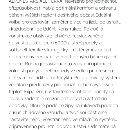
ALPINESTARS ALL TERRA. Navrženo pro jedinečnou
přizpůsobivost, nabízí optimální komfort a ochranu
během vyšších teplot i deštivého počasí. Ideální
volba pro cestování zaměřené více na jízdu po asfaltu
i každodenní dojíždění. Konstrukce: Pokročilá
konstrukce obšívky z lehkého, recyklovaného
polyesteru s úpletem 600D a streč panely ze
softshell textilie strategicky umístěnými v oblasti
pod rameny poskytují volnost pohybu během jízdní
pozice. Bunda je navržena pro zajištění optimální
volnosti pohybu během jízdy v sedle i při přesunu
pěšky mimo řídítka motocyklu. Propracovaný systém
ventilace předurčený pro použití během vysokých
teplot. Expanzní, nastavitelné ventilační panely na
hrudi a zádech je možné odzipovat a zatrčit do
podšívky. Dlouhé podélné zipy na rukávech podporují
přísun chladivého vzduchu a tvoří součást plně
nastavitelného, všestranného ventilačního systému
připraveného pro letní dobrodružství. Odnímatelná