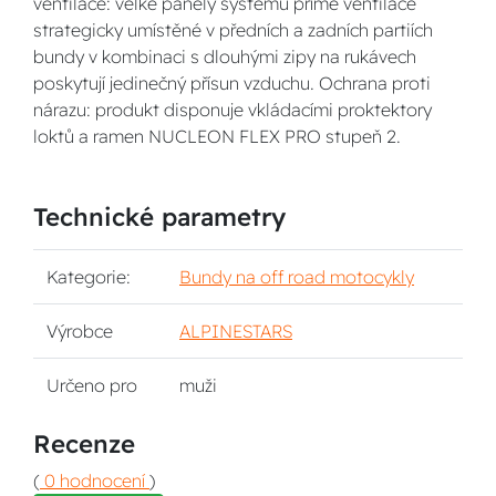
ventilace: velké panely systému přímé ventilace
strategicky umístěné v předních a zadních partiích
bundy v kombinaci s dlouhými zipy na rukávech
poskytují jedinečný přísun vzduchu. Ochrana proti
nárazu: produkt disponuje vkládacími proktektory
loktů a ramen NUCLEON FLEX PRO stupeň 2.
Technické parametry
Kategorie:
Bundy na off road motocykly
Výrobce
ALPINESTARS
Určeno pro
muži
Recenze
(
0 hodnocení
)