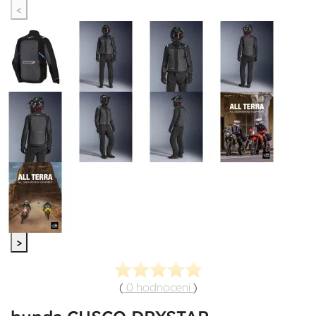
<
>
(
0 hodnocení
)