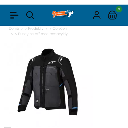
0
Domů
> Produkty
> Oblečení
> Bundy na off road motocykly