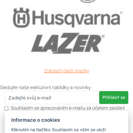
Zobrazit další značky
Sledujte naše exkluzivní nabídky a novinky
Přihlásit se
Souhlasím se zpracováním e-mailu za účelem zasílání
obchodních sdělení.
Informace o cookies
Více informací naleznete v
zásady ochrany osobních
údajů
. Souhlas můžete kdykoliv odvolat.
Kliknutím na tlačítko Souhlasím se vším se uloží