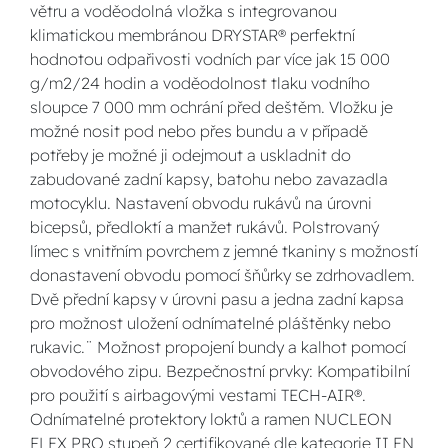
větru a voděodolná vložka s integrovanou
klimatickou membránou DRYSTAR® perfektní
hodnotou odpařivosti vodních par více jak 15 000
g/m2/24 hodin a voděodolnost tlaku vodního
sloupce 7 000 mm ochrání před deštěm. Vložku je
možné nosit pod nebo přes bundu a v případě
potřeby je možné ji odejmout a uskladnit do
zabudované zadní kapsy, batohu nebo zavazadla
motocyklu. Nastavení obvodu rukávů na úrovni
bicepsů, předloktí a manžet rukávů. Polstrovaný
límec s vnitřním povrchem z jemné tkaniny s možností
donastavení obvodu pomocí šňůrky se zdrhovadlem.
Dvě přední kapsy v úrovni pasu a jedna zadní kapsa
pro možnost uložení odnímatelné pláštěnky nebo
rukavic.¨ Možnost propojení bundy a kalhot pomocí
obvodového zipu. Bezpečnostní prvky: Kompatibilní
pro použití s airbagovými vestami TECH-AIR®.
Odnímatelné protektory loktů a ramen NUCLEON
FLEX PRO stupeň 2 certifikované dle kategorie II EN