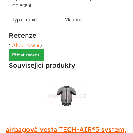
oblečení)
Typ chráničů
Vkládací
Recenze
(
0 hodnocení
)
Přidat recenzi
Související produkty
airbagová vesta TECH-AIR®5 system,