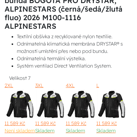
bunda BOGOTA PRO DRYSTAR,
ALPINESTARS (černá/šedá/žlutá
fluo) 2026 M100-1116
ALPINESTARS
Textilní obšívka z recyklované nylon textilie.
Odnímatelná klimatická membrána DRYSTAR® s
možností umístění přes nebo pod bundu.
Odnímatelná termální výstelka.
Systém ventilací Direct Ventilation System.
Velikost
7
2XL
3XL
4XL
L
11 589 Kč
11 589 Kč
11 589 Kč
11 589 Kč
Není skladem
Skladem
Skladem
Skladem