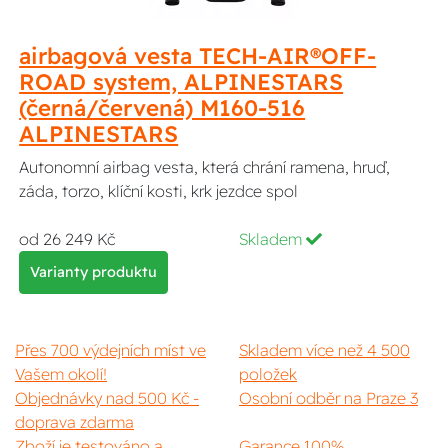
airbagová vesta TECH-AIR®OFF-
ROAD system, ALPINESTARS
(černá/červená) M160-516
ALPINESTARS
Autonomní airbag vesta, která chrání ramena, hruď,
záda, torzo, klíční kosti, krk jezdce spol
od 26 249 Kč
Skladem
Varianty produktu
Přes 700 výdejních míst ve
Skladem více než 4 500
Vašem okolí!
položek
Objednávky nad 500 Kč -
Osobní odběr na Praze 3
doprava zdarma
Zboží je testováno a
Garance 100%