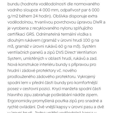
bundu (hodnota voděodolnosti dle normovaného
vodního sloupce 4 000 mm, odpařivost par 6 000
g/m2 během 24 hodin). Obšívka disponuje extra
voděodolnou, trvanlivou povrchovou úpravou DWR a
je vyrobena z recyklovaného nylonu splňujícího
certifikaci GRS. Odnímatelná termální vložka s
dlouhým rukávem (gramáž v úrovni hrudi 100 g na
m3, gramáž v úrovni rukávů 60 g na m3). Systém
ventilačních panelů a zipů DVS Direct Ventilation
System, umístěných v oblasti hrudi, rukávů a zad.
Nová konstrukce interiéru bundy s přípravou pro
hrudní i zádové protektory vč. nového
prodlouženého zádového protektoru. Vykrojený
spodní lem v přední části bundy pro komfortnější
posez v cestovní pozici. Krycí manžeta spodní části
hlavního zipu zabraňuje poškrábání nádrže zipem.
Ergonomicky promyšlená poutka zipů pro snadné a
rychlé ovládání. Dvě vnější kapsy v úrovni pasu a dvě
v úrovni hrudi. Jedna vnitřní voděodolná kapsa v