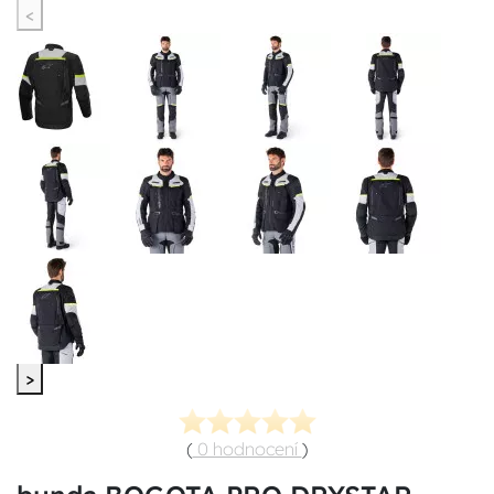
<
>
(
0 hodnocení
)