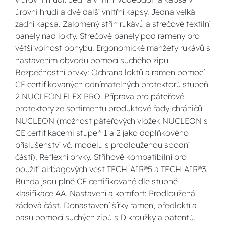
úrovni hrudi a dvě další vnitřní kapsy. Jedna velká
zadní kapsa. Zalomený střih rukávů a strečové textilní
panely nad lokty. Strečové panely pod rameny pro
větší volnost pohybu. Ergonomické manžety rukávů s
nastavením obvodu pomocí suchého zipu.
Bezpečnostní prvky: Ochrana loktů a ramen pomocí
CE certifikovaných odnímatelných protektorů stupeň
2 NUCLEON FLEX PRO. Příprava pro páteřové
protektory ze sortimentu produktové řady chráničů
NUCLEON (možnost páteřových vložek NUCLEON s
CE certifikacemi stupeň 1 a 2 jako doplňkového
příslušenství vč. modelu s prodlouženou spodní
částí). Reflexní prvky. Střihově kompatibilní pro
použití airbagových vest TECH-AIR®5 a TECH-AIR®3.
Bunda jsou plně CE certifikované dle stupně
klasifikace AA. Nastavení a komfort: Prodloužená
zádová část. Donastavení šířky ramen, předloktí a
pasu pomocí suchých zipů s D kroužky a patentů.