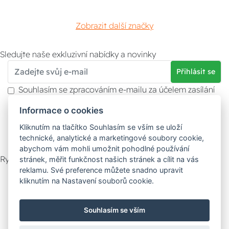
Zobrazit další značky
Sledujte naše exkluzivní nabídky a novinky
Přihlásit se
Souhlasím se zpracováním e-mailu za účelem zasílání
obchodních sdělení.
Informace o cookies
Více informací naleznete v
zásady ochrany osobních
údajů
. Souhlas můžete kdykoliv odvolat.
Kliknutím na tlačítko Souhlasím se vším se uloží
technické, analytické a marketingové soubory cookie,
abychom vám mohli umožnit pohodlné používání
Rychlý kontakt
stránek, měřit funkčnost našich stránek a cílit na vás
reklamu. Své preference můžete snadno upravit
Zákaznický servis
Vyzvednutí zboží
kliknutím na Nastavení souborů cookie.
Poradna
Souhlasím se vším