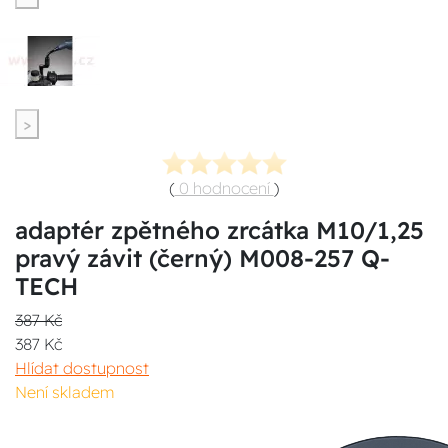
>
(
0 hodnocení
)
adaptér zpětného zrcátka M10/1,25
pravý závit (černý) M008-257 Q-
TECH
387 Kč
387 Kč
Hlídat dostupnost
Není skladem