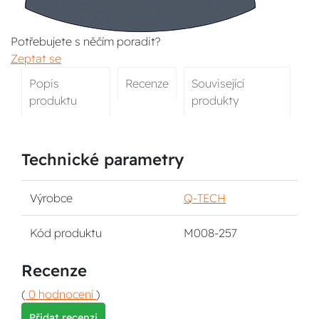
Potřebujete s něčím poradit?
Zeptat se
Popis
Recenze
Související
produktu
produkty
Technické parametry
Výrobce
Q-TECH
Kód produktu
M008-257
Recenze
(
0 hodnocení
)
Přidat recenzi