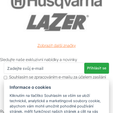
Zobrazit další značky
Sledujte naše exkluzivní nabídky a novinky
Přihlásit se
Souhlasím se zpracováním e-mailu za účelem zasílání
obchodních sdělení.
Informace o cookies
Více informací naleznete v
zásady ochrany osobních
údajů
. Souhlas můžete kdykoliv odvolat.
Kliknutím na tlačítko Souhlasím se vším se uloží
technické, analytické a marketingové soubory cookie,
abychom vám mohli umožnit pohodlné používání
Rychlý kontakt
stránek, měřit funkčnost našich stránek a cílit na vás