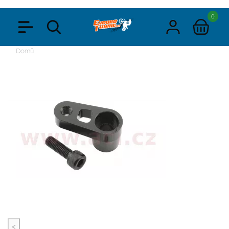
0
Domů
<