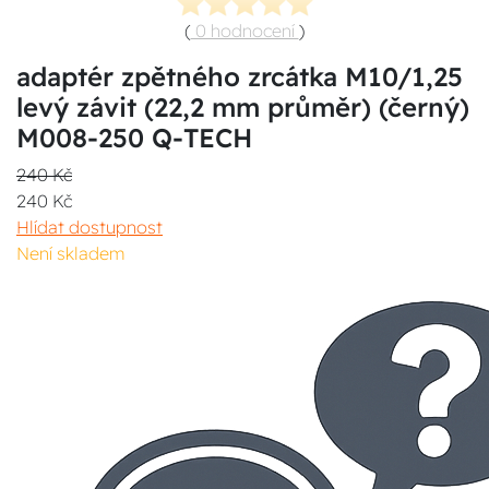
(
0 hodnocení
)
adaptér zpětného zrcátka M10/1,25
levý závit (22,2 mm průměr) (černý)
M008-250 Q-TECH
240 Kč
240 Kč
Hlídat dostupnost
Není skladem