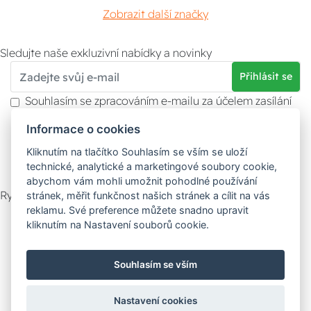
Zobrazit další značky
Sledujte naše exkluzivní nabídky a novinky
Přihlásit se
Souhlasím se zpracováním e-mailu za účelem zasílání
obchodních sdělení.
Informace o cookies
Více informací naleznete v
zásady ochrany osobních
údajů
. Souhlas můžete kdykoliv odvolat.
Kliknutím na tlačítko Souhlasím se vším se uloží
technické, analytické a marketingové soubory cookie,
abychom vám mohli umožnit pohodlné používání
Rychlý kontakt
stránek, měřit funkčnost našich stránek a cílit na vás
reklamu. Své preference můžete snadno upravit
Zákaznický servis
Vyzvednutí zboží
kliknutím na Nastavení souborů cookie.
Poradna
Souhlasím se vším
Možnosti dopravy
Nastavení cookies