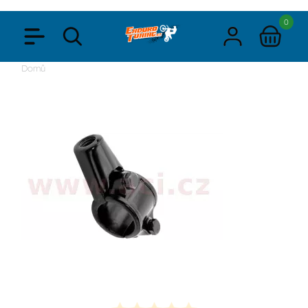
0
Domů