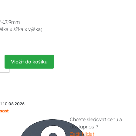
5/-17.9mm
ka x šířka x výška)
Vložit do košíku
í 10.08.2026
nost
Chcete sledovat cenu a
dostupnost?
Začít hlídat