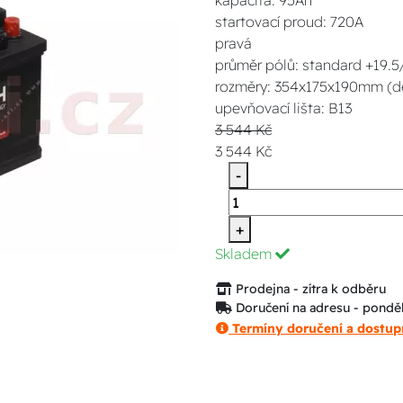
kapacita: 95Ah
startovací proud: 720A
pravá
průměr pólů: standard +19.
rozměry: 354x175x190mm (dél
upevňovací lišta: B13
3 544 Kč
3 544 Kč
-
+
Skladem
Prodejna - zítra k odběru
Doručení na adresu - ponděl
Termíny doručení a dostup