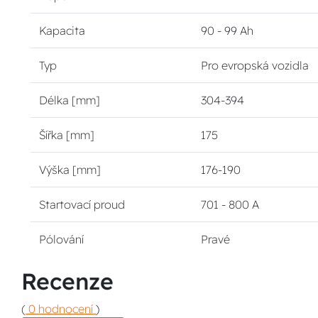
Kapacita
90 - 99 Ah
Typ
Pro evropská vozidla
Délka [mm]
304-394
Šířka [mm]
175
Výška [mm]
176-190
Startovací proud
701 - 800 A
Pólování
Pravé
Recenze
(
0 hodnocení
)