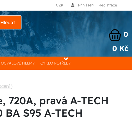
CZK
Přihlášení
Registrace
Hledat
0
0 Kč
OCYKLOVÉ HELMY
CYKLO POTŘEBY
ocení
)
e, 720A, pravá A-TECH
0 BA S95 A-TECH