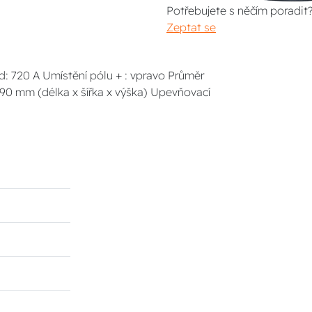
Potřebujete s něčím poradit
Zeptat se
d: 720 A Umístění pólu + : vpravo Průměr
 190 mm (délka x šířka x výška) Upevňovací