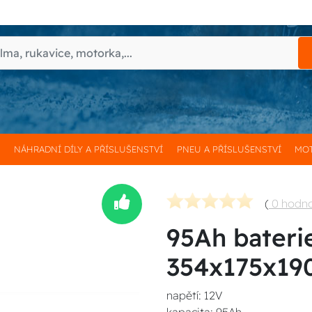
H
NÁHRADNÍ DÍLY A PŘÍSLUŠENSTVÍ
PNEU A PŘÍSLUŠENSTVÍ
MOT
(
0 hodn
95Ah bateri
354x175x19
napětí: 12V