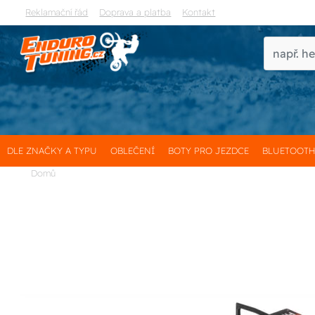
Reklamační řád
Doprava a platba
Kontakt
DLE ZNAČKY A TYPU
OBLEČENÍ
BOTY PRO JEZDCE
BLUETOOT
Domů