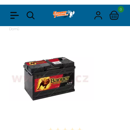
0
Domů