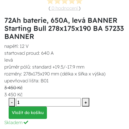
(
0 hodnocení
)
72Ah baterie, 650A, levá BANNER
Starting Bull 278x175x190 BA 57233
BANNER
napětí: 12 V
startovací proud: 640 A
levá
průměr pólů: standard +19.5/-17.9 mm
rozměry: 278x175x190 mm (délka x šířka x výška)
upevňovací lišta: B01
3 450 Kč
3 450 Kč
-
+
Vložit do košíku
Skladem