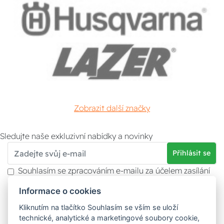
Zobrazit další značky
Sledujte naše exkluzivní nabídky a novinky
Přihlásit se
Souhlasím se zpracováním e-mailu za účelem zasílání
obchodních sdělení.
Informace o cookies
Více informací naleznete v
zásady ochrany osobních
údajů
. Souhlas můžete kdykoliv odvolat.
Kliknutím na tlačítko Souhlasím se vším se uloží
technické, analytické a marketingové soubory cookie,