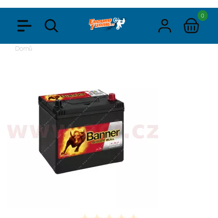
0
Domů