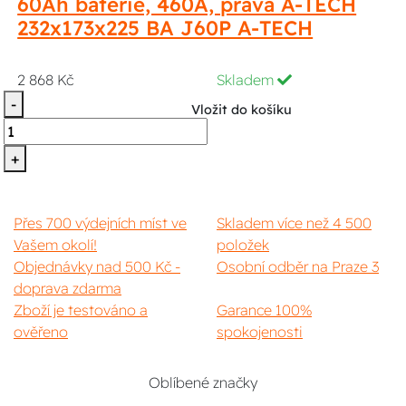
60Ah baterie, 460A, pravá A-TECH
232x173x225 BA J60P A-TECH
2 868 Kč
Skladem
-
Vložit do košíku
+
Přes 700 výdejních míst ve
Skladem více než 4 500
Vašem okolí!
položek
Objednávky nad 500 Kč -
Osobní odběr na Praze 3
doprava zdarma
Zboží je testováno a
Garance 100%
ověřeno
spokojenosti
Oblíbené značky