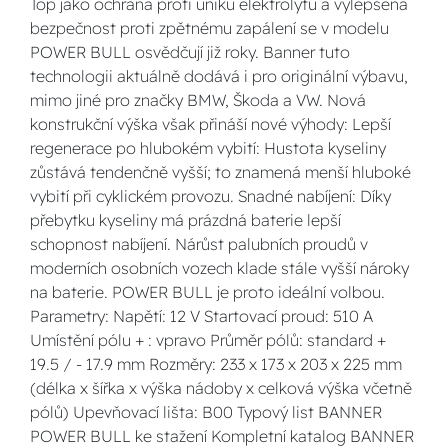
Top jako ochrana proti úniku elektrolytu a vylepšená
bezpečnost proti zpětnému zapálení se v modelu
POWER BULL osvědčují již roky. Banner tuto
technologii aktuálně dodává i pro originální výbavu,
mimo jiné pro značky BMW, Škoda a VW. Nová
konstrukční výška však přináší nové výhody: Lepší
regenerace po hlubokém vybití: Hustota kyseliny
zůstává tendenčně vyšší; to znamená menší hluboké
vybití při cyklickém provozu. Snadné nabíjení: Díky
přebytku kyseliny má prázdná baterie lepší
schopnost nabíjení. Nárůst palubních proudů v
moderních osobních vozech klade stále vyšší nároky
na baterie. POWER BULL je proto ideální volbou.
Parametry: Napětí: 12 V Startovací proud: 510 A
Umístění pólu + : vpravo Průměr pólů: standard +
19.5 / - 17.9 mm Rozměry: 233 x 173 x 203 x 225 mm
(délka x šířka x výška nádoby x celková výška včetně
pólů) Upevňovací lišta: B00 Typový list BANNER
POWER BULL ke stažení Kompletní katalog BANNER