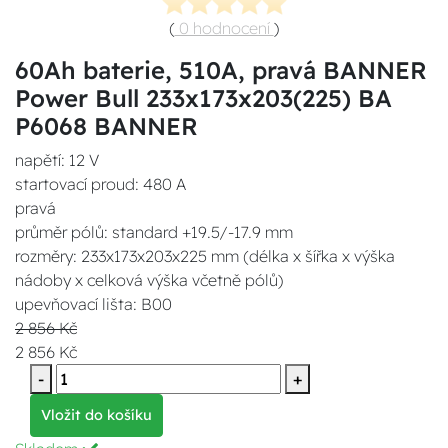
(
0 hodnocení
)
60Ah baterie, 510A, pravá BANNER
Power Bull 233x173x203(225) BA
P6068 BANNER
napětí: 12 V
startovací proud: 480 A
pravá
průměr pólů: standard +19.5/-17.9 mm
rozměry: 233x173x203x225 mm (délka x šířka x výška
nádoby x celková výška včetně pólů)
upevňovací lišta: B00
2 856 Kč
2 856 Kč
-
+
Vložit do košíku