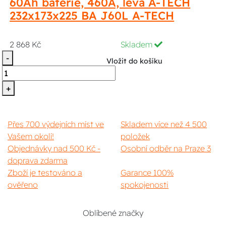
60Ah baterie, 460A, levá A-TECH
232x173x225 BA J60L A-TECH
2 868 Kč
Skladem
-
Vložit do košíku
+
Přes 700 výdejních míst ve
Skladem více než 4 500
Vašem okolí!
položek
Objednávky nad 500 Kč -
Osobní odběr na Praze 3
doprava zdarma
Zboží je testováno a
Garance 100%
ověřeno
spokojenosti
Oblíbené značky