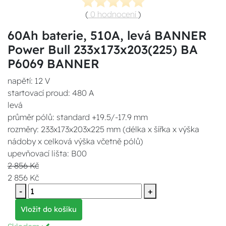
(
0 hodnocení
)
60Ah baterie, 510A, levá BANNER
Power Bull 233x173x203(225) BA
P6069 BANNER
napětí: 12 V
startovací proud: 480 A
levá
průměr pólů: standard +19.5/-17.9 mm
rozměry: 233x173x203x225 mm (délka x šířka x výška
nádoby x celková výška včetně pólů)
upevňovací lišta: B00
2 856 Kč
2 856 Kč
-
+
Vložit do košíku