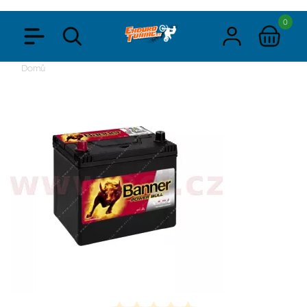
0
Domů