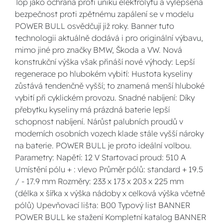
Top jako ochrana proti úniku elektrolytu a vylepšená
bezpečnost proti zpětnému zapálení se v modelu
POWER BULL osvědčují již roky. Banner tuto
technologii aktuálně dodává i pro originální výbavu,
mimo jiné pro značky BMW, Škoda a VW. Nová
konstrukční výška však přináší nové výhody: Lepší
regenerace po hlubokém vybití: Hustota kyseliny
zůstává tendenčně vyšší; to znamená menší hluboké
vybití při cyklickém provozu. Snadné nabíjení: Díky
přebytku kyseliny má prázdná baterie lepší
schopnost nabíjení. Nárůst palubních proudů v
moderních osobních vozech klade stále vyšší nároky
na baterie. POWER BULL je proto ideální volbou.
Parametry: Napětí: 12 V Startovací proud: 510 A
Umístění pólu + : vlevo Průměr pólů: standard + 19.5
/ - 17.9 mm Rozměry: 233 x 173 x 203 x 225 mm
(délka x šířka x výška nádoby x celková výška včetně
pólů) Upevňovací lišta: B00 Typový list BANNER
POWER BULL ke stažení Kompletní katalog BANNER