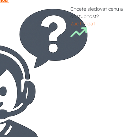
nost
Chcete sledovat cenu a
dostupnost?
Začít hlídat