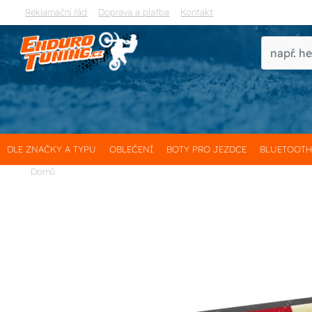
Reklamační řád
Doprava a platba
Kontakt
DLE ZNAČKY A TYPU
OBLEČENÍ
BOTY PRO JEZDCE
BLUETOOT
Domů