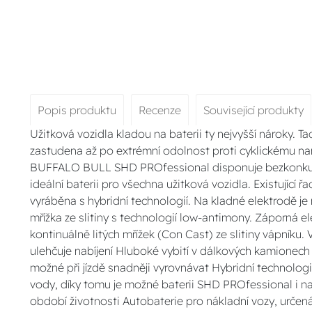
Popis produktu
Recenze
Související produkty
Užitková vozidla kladou na baterii ty nejvyšší nároky. T
zastudena až po extrémní odolnost proti cyklickému na
BUFFALO BULL SHD PROfessional disponuje bezkonkurenč
ideální baterii pro všechna užitková vozidla. Existující
vyráběna s hybridní technologií. Na kladné elektrodě je
mřížka ze slitiny s technologií low-antimony. Záporná 
kontinuálně litých mřížek (Con Cast) ze slitiny vápníku.
ulehčuje nabíjení Hluboké vybití v dálkových kamionech s
možné při jízdě snadněji vyrovnávat Hybridní technolo
vody, díky tomu je možné baterii SHD PROfessional i na
období životnosti Autobaterie pro nákladní vozy, urče