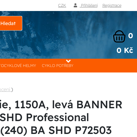
CZK
Přihlášení
Registrace
Hledat
0
0 Kč
OCYKLOVÉ HELMY
CYKLO POTŘEBY
ocení
)
ie, 1150A, levá BANNER
 SHD Professional
2(240) BA SHD P72503