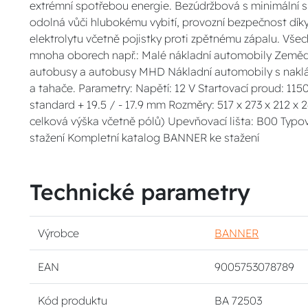
extrémní spotřebou energie. Bezúdržbová s minimální 
odolná vůči hlubokému vybití, provozní bezpečnost díky
elektrolytu včetně pojistky proti zpětnému zápalu. Všech
mnoha oborech např.: Malé nákladní automobily Zemědě
autobusy a autobusy MHD Nákladní automobily s naklád
a tahače. Parametry: Napětí: 12 V Startovací proud: 1150
standard + 19.5 / - 17.9 mm Rozměry: 517 x 273 x 212 x 
celková výška včetně pólů) Upevňovací lišta: B00 Ty
stažení Kompletní katalog BANNER ke stažení
Technické parametry
Výrobce
BANNER
EAN
9005753078789
Kód produktu
BA 72503