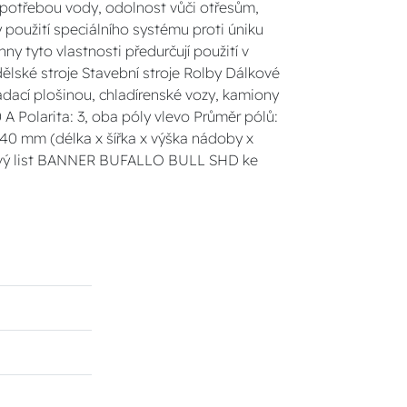
spotřebou vody, odolnost vůči otřesům,
 použití speciálního systému proti úniku
ny tyto vlastnosti předurčují použití v
lské stroje Stavební stroje Rolby Dálkové
ací plošinou, chladírenské vozy, kamiony
 A Polarita: 3, oba póly vlevo Průměr pólů:
240 mm (délka x šířka x výška nádoby x
pový list BANNER BUFALLO BULL SHD ke