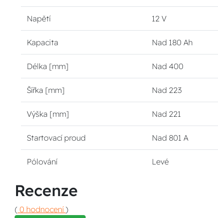
Napětí
12 V
Kapacita
Nad 180 Ah
Délka [mm]
Nad 400
Šířka [mm]
Nad 223
Výška [mm]
Nad 221
Startovací proud
Nad 801 A
Pólování
Levé
Recenze
(
0 hodnocení
)