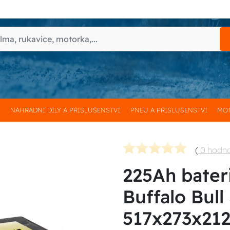
H
NÁHRADNÍ DÍLY A PŘÍSLUŠENSTVÍ
PNEU A PŘÍSLUŠENSTVÍ
MOT
(
0 hodn
225Ah bater
Buffalo Bull
517x273x21