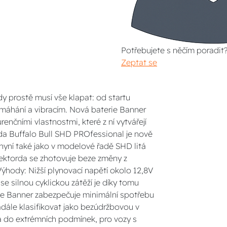
Potřebujete s něčím poradit
Zeptat se
ady prostě musí vše klapat: od startu
máhání a vibracím. Nová baterie Banner
ními vlastnostmi, které z ní vytvářejí
 řada Buffalo Bull SHD PROfessional je nově
 nyní také jako v modelové řadě SHD litá
elektorda se zhotovuje beze změny z
 Výhody: Nižší plynovací napětí okolo 12,8V
e silnou cyklickou zátěží je díky tomu
gie Banner zabezpečuje minimální spotřebu
dále klasifikovat jako bezúdržbovou v
ná do extrémních podmínek, pro vozy s