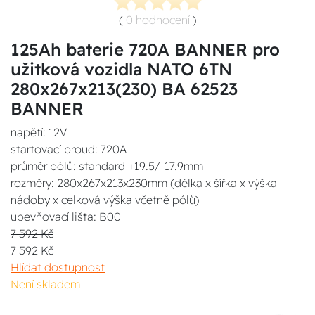
(
0 hodnocení
)
125Ah baterie 720A BANNER pro
užitková vozidla NATO 6TN
280x267x213(230) BA 62523
BANNER
napětí: 12V
startovací proud: 720A
průměr pólů: standard +19.5/-17.9mm
rozměry: 280x267x213x230mm (délka x šířka x výška
nádoby x celková výška včetně pólů)
upevňovací lišta: B00
7 592 Kč
7 592 Kč
Hlídat dostupnost
Není skladem