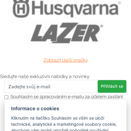
Zobrazit další značky
Sledujte naše exkluzivní nabídky a novinky
Přihlásit se
Souhlasím se zpracováním e-mailu za účelem zasílání
obchodních sdělení.
Informace o cookies
Více informací naleznete v
zásady ochrany osobních
údajů
. Souhlas můžete kdykoliv odvolat.
Kliknutím na tlačítko Souhlasím se vším se uloží
technické, analytické a marketingové soubory cookie,
abychom vám mohli umožnit pohodlné používání