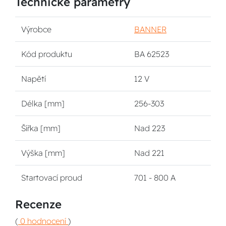
Technické parametry
Výrobce
BANNER
Kód produktu
BA 62523
Napětí
12 V
Délka [mm]
256-303
Šířka [mm]
Nad 223
Výška [mm]
Nad 221
Startovací proud
701 - 800 A
Recenze
(
0 hodnocení
)