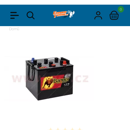
0
Domů