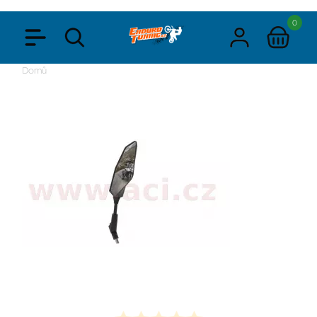
0
Domů