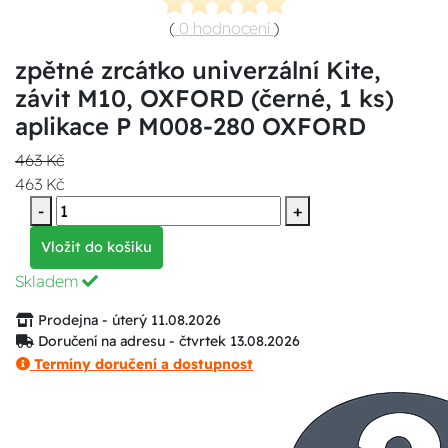
(
0 hodnocení
)
zpětné zrcátko univerzální Kite,
závit M10, OXFORD (černé, 1 ks)
aplikace P M008-280 OXFORD
463 Kč
463 Kč
-
+
Vložit do košíku
Skladem
Prodejna - úterý 11.08.2026
Doručení na adresu - čtvrtek 13.08.2026
Termíny doručení a dostupnost