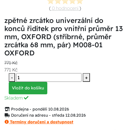
(
0 hodnocení
)
zpětné zrcátko univerzální do
konců řidítek pro vnitřní průměr 13
mm, OXFORD (stříbrné, průměr
zrcátka 68 mm, pár) M008-01
OXFORD
771 Kč
771 Kč
-
+
Vložit do košíku
Skladem
Prodejna - pondělí 10.08.2026
Doručení na adresu - středa 12.08.2026
Termíny doručení a dostupnost