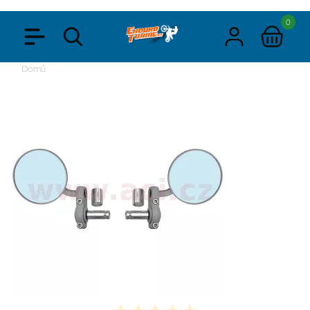
0
Domů