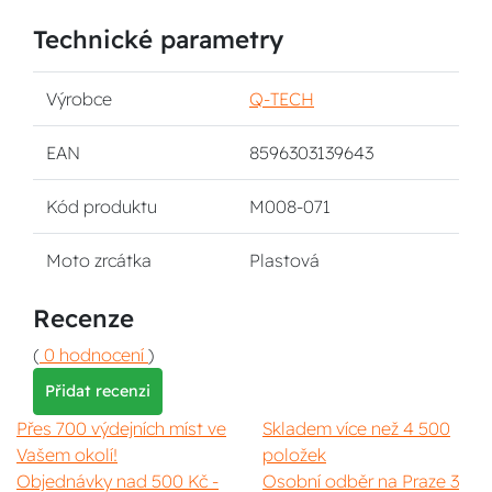
Technické parametry
Výrobce
Q-TECH
EAN
8596303139643
Kód produktu
M008-071
Moto zrcátka
Plastová
Recenze
(
0 hodnocení
)
Přidat recenzi
Přes 700 výdejních míst ve
Skladem více než 4 500
Vašem okolí!
položek
Objednávky nad 500 Kč -
Osobní odběr na Praze 3