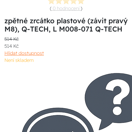
(
0 hodnocení
)
zpětné zrcátko plastové (závit pravý
M8), Q-TECH, L M008-071 Q-TECH
514 Kč
514 Kč
Hlídat dostupnost
Není skladem