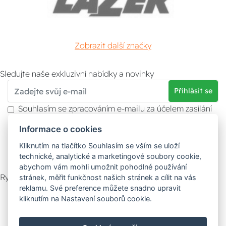
Zobrazit další značky
Sledujte naše exkluzivní nabídky a novinky
Přihlásit se
Souhlasím se zpracováním e-mailu za účelem zasílání
obchodních sdělení.
Informace o cookies
Více informací naleznete v
zásady ochrany osobních
údajů
. Souhlas můžete kdykoliv odvolat.
Kliknutím na tlačítko Souhlasím se vším se uloží
technické, analytické a marketingové soubory cookie,
abychom vám mohli umožnit pohodlné používání
Rychlý kontakt
stránek, měřit funkčnost našich stránek a cílit na vás
reklamu. Své preference můžete snadno upravit
Zákaznický servis
Vyzvednutí zboží
kliknutím na Nastavení souborů cookie.