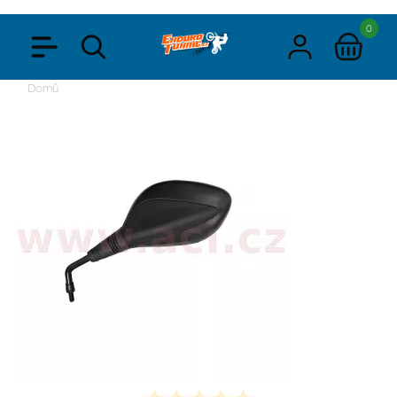
0
Domů