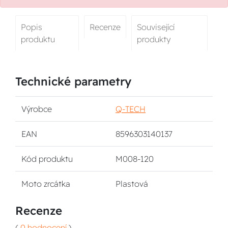
Popis
Recenze
Související
produktu
produkty
Technické parametry
Výrobce
Q-TECH
EAN
8596303140137
Kód produktu
M008-120
Moto zrcátka
Plastová
Recenze
(
0 hodnocení
)