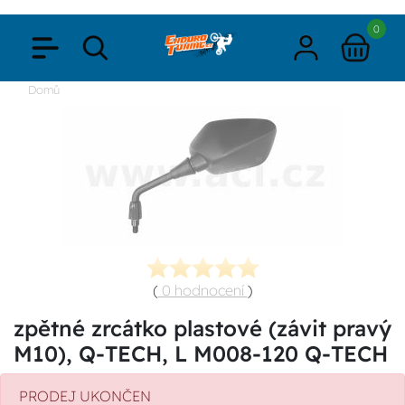
0
Domů
(
0 hodnocení
)
zpětné zrcátko plastové (závit pravý
M10), Q-TECH, L M008-120 Q-TECH
PRODEJ UKONČEN