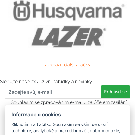
Zobrazit další značky
Sledujte naše exkluzivní nabídky a novinky
Přihlásit se
Souhlasím se zpracováním e-mailu za účelem zasílání
obchodních sdělení.
Informace o cookies
Více informací naleznete v
zásady ochrany osobních
údajů
. Souhlas můžete kdykoliv odvolat.
Kliknutím na tlačítko Souhlasím se vším se uloží
technické, analytické a marketingové soubory cookie,