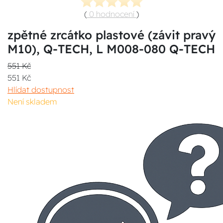
(
0 hodnocení
)
zpětné zrcátko plastové (závit pravý
M10), Q-TECH, L M008-080 Q-TECH
551 Kč
551 Kč
Hlídat dostupnost
Není skladem