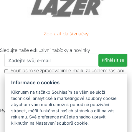
Zobrazit další značky
Sledujte naše exkluzivní nabídky a novinky
Přihlásit se
Souhlasím se zpracováním e-mailu za účelem zasílání
obchodních sdělení.
Informace o cookies
Více informací naleznete v
zásady ochrany osobních
údajů
. Souhlas můžete kdykoliv odvolat.
Kliknutím na tlačítko Souhlasím se vším se uloží
technické, analytické a marketingové soubory cookie,
abychom vám mohli umožnit pohodlné používání
Rychlý kontakt
stránek, měřit funkčnost našich stránek a cílit na vás
reklamu. Své preference můžete snadno upravit
Zákaznický servis
Vyzvednutí zboží
kliknutím na Nastavení souborů cookie.