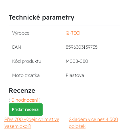
Technické parametry
Výrobce
Q-TECH
EAN
8596303139735
Kód produktu
M008-080
Moto zrcátka
Plastová
Recenze
(
0 hodnocení
)
Přidat recenzi
Přes 700 výdejních míst ve
Skladem více než 4 500
Vašem okolí!
položek