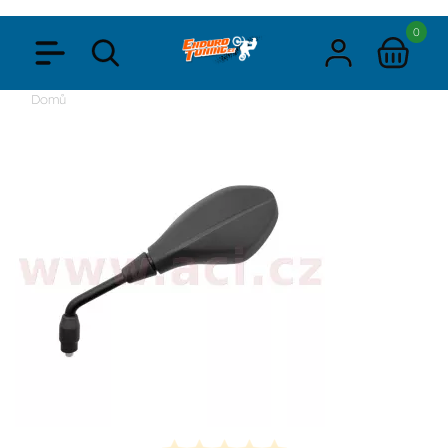
0
Domů