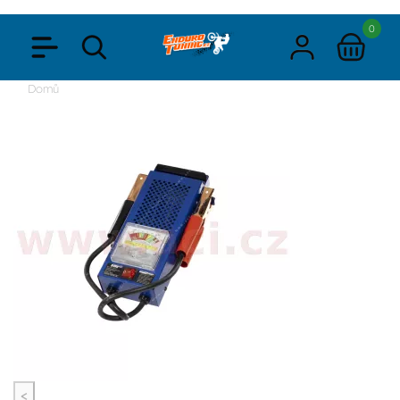
0
Domů
<