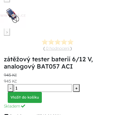
>
(
0 hodnocení
)
zátěžový tester baterií 6/12 V,
analogový BAT057 ACI
945 Kč
945 Kč
-
+
Vložit do košíku
Skladem