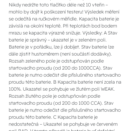
Nikdy nedržte toto tlačítko déle než 10 vteřin –
mohlo by dojít k poškození testeru! Výsledek měření
se odečítá na ručkovém měřidle. Kapacita baterie je
závislá na okolní teplotě. Při teplotách bod bodem
mrazu se kapacita výrazně snižuje. Výsledky: A Stav
baterie je správný – ukazatel je v zeleném poli.
Baterie je v pořádku, lze ji dobíjet. Stav baterie lze
dále zjistit hustoměrem (není součástí dodávky).
Rozsah zeleného pole je odstupňován podle
startovacího proudu (od 200 do 1000CCA). Stav
baterie je nutno odečíst dle příslušného startovacího
proudu této baterie. B Kapacita baterie není zcela na
100%. Ukazatel se pohybuje ve žlutém poli WEAK.
Rozsah žlutého pole je odstupňován podle
startovacího proudu (od 200 do 1000 CCA). Stav
baterie je nutno odečíst dle příslušného startovacího
proudu této baterie. C Kapacita baterie je
nedostatečná – Ukazatel se pohybuje ve červeném