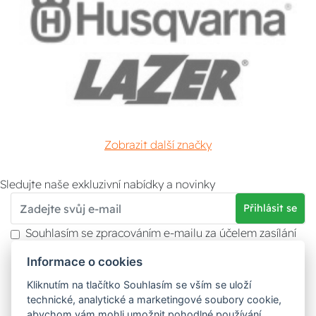
Zobrazit další značky
Sledujte naše exkluzivní nabídky a novinky
Přihlásit se
Souhlasím se zpracováním e-mailu za účelem zasílání
obchodních sdělení.
Informace o cookies
Více informací naleznete v
zásady ochrany osobních
údajů
. Souhlas můžete kdykoliv odvolat.
Kliknutím na tlačítko Souhlasím se vším se uloží
technické, analytické a marketingové soubory cookie,
abychom vám mohli umožnit pohodlné používání