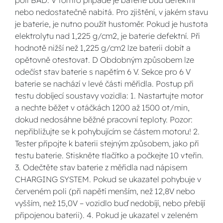
poli BAD. V tomto případě je baterie buď defektní
nebo nedostatečně nabitá. Pro zjištění, v jakém stavu
je baterie, je nutno použít hustoměr. Pokud je hustota
elektrolytu nad 1,225 g/cm2, je baterie defektní. Při
hodnotě nižší než 1,225 g/cm2 lze baterii dobít a
opětovně otestovat. D Obdobným způsobem lze
odečíst stav baterie s napětím 6 V. Sekce pro 6 V
baterie se nachází v levé části měřidla. Postup při
testu dobíjecí soustavy vozidla: 1. Nastartujte motor
a nechte běžet v otáčkách 1200 až 1500 ot/min,
dokud nedosáhne běžné pracovní teploty. Pozor:
nepřibližujte se k pohybujícím se částem motoru! 2.
Tester připojte k baterii stejným způsobem, jako při
testu baterie. Stiskněte tlačítko a počkejte 10 vteřin.
3. Odečtěte stav baterie z měřidla nad nápisem
CHARGING SYSTEM. Pokud se ukazatel pohybuje v
červeném poli (při napětí menším, než 12,8V nebo
vyšším, než 15,0V – vozidlo buď nedobíjí, nebo přebíjí
připojenou baterii). 4. Pokud je ukazatel v zeleném