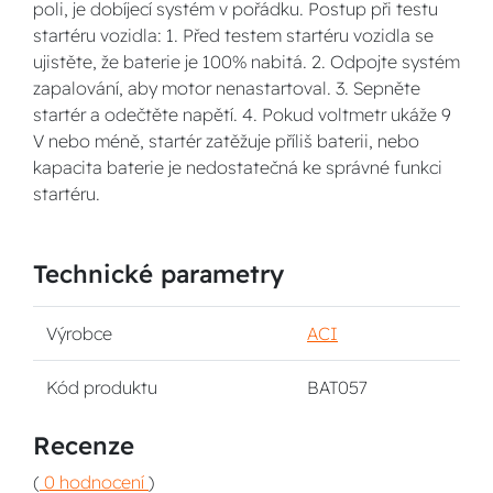
poli, je dobíjecí systém v pořádku. Postup při testu
startéru vozidla: 1. Před testem startéru vozidla se
ujistěte, že baterie je 100% nabitá. 2. Odpojte systém
zapalování, aby motor nenastartoval. 3. Sepněte
startér a odečtěte napětí. 4. Pokud voltmetr ukáže 9
V nebo méně, startér zatěžuje příliš baterii, nebo
kapacita baterie je nedostatečná ke správné funkci
startéru.
Technické parametry
Výrobce
ACI
Kód produktu
BAT057
Recenze
(
0 hodnocení
)