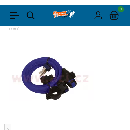
0
Domů
<