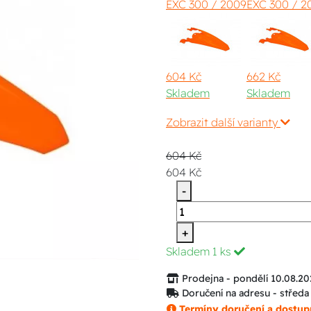
EXC 300 / 2009
EXC 300 / 2
604 Kč
662 Kč
Skladem
Skladem
Zobrazit další varianty
604 Kč
604 Kč
-
+
Skladem
1 ks
Prodejna - pondělí 10.08.20
Doručení na adresu - středa
Termíny doručení a dostup