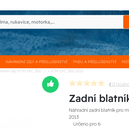
H
NÁHRADNÍ DÍLY A PŘÍSLUŠENSTVÍ
PNEU A PŘÍSLUŠENSTVÍ
MOT
hradní díly KTM EXC 300
> KTM EXC 300 2013
(
0 hodn
Zadní blatní
Náhradní zadní blatník pro 
2013
Určeno pro
6