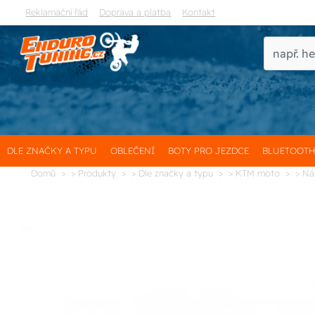
Reklamační řád
Doprava a platba
Kontakt
DLE ZNAČKY A TYPU
OBLEČENÍ
BOTY PRO JEZDCE
BLUETOOT
Domů
> Produkty
> Dle značky a typu
> KTM moto
> Ná