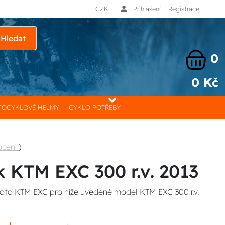
CZK
Přihlášení
Registrace
Hledat
0
0 Kč
OCYKLOVÉ HELMY
CYKLO POTŘEBY
ocení
)
k KTM EXC 300 r.v. 2013
moto KTM EXC pro níže uvedené model KTM EXC 300 r.v.