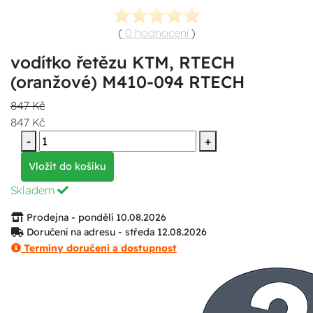
(
0 hodnocení
)
vodítko řetězu KTM, RTECH
(oranžové) M410-094 RTECH
847 Kč
847 Kč
-
+
Vložit do košíku
Skladem
Prodejna - pondělí 10.08.2026
Doručení na adresu - středa 12.08.2026
Termíny doručení a dostupnost