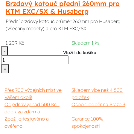
Brzdový kotouč přední 260mm pro
KTM EXC/SX & Husaberg
Přední brzdový kotouč průměr 260mm pro Husaberg
(všechny modely) a pro KTM EXC/SX
1 209 Kč
Skladem 1 ks
-
Vložit do košíku
+
Přes 700 výdejních míst ve
Skladem více než 4 500
Vašem okolí!
položek
Objednávky nad 500 Kč -
Osobní odběr na Praze 3
doprava zdarma
Zboží je testováno a
Garance 100%
ověřeno
spokojenosti