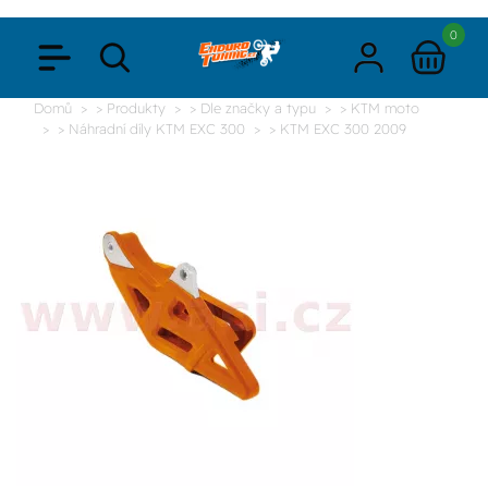
0
Domů
> Produkty
> Dle značky a typu
> KTM moto
> Náhradní díly KTM EXC 300
> KTM EXC 300 2009