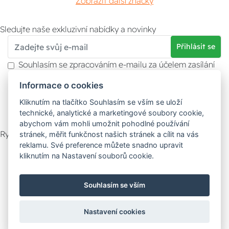
Zobrazit další značky
Sledujte naše exkluzivní nabídky a novinky
Přihlásit se
Souhlasím se zpracováním e-mailu za účelem zasílání
obchodních sdělení.
Informace o cookies
Více informací naleznete v
zásady ochrany osobních
údajů
. Souhlas můžete kdykoliv odvolat.
Kliknutím na tlačítko Souhlasím se vším se uloží
technické, analytické a marketingové soubory cookie,
abychom vám mohli umožnit pohodlné používání
Rychlý kontakt
stránek, měřit funkčnost našich stránek a cílit na vás
reklamu. Své preference můžete snadno upravit
Zákaznický servis
Vyzvednutí zboží
kliknutím na Nastavení souborů cookie.
Poradna
Souhlasím se vším
Možnosti dopravy
Nastavení cookies
Bezpečná a rychlá platba