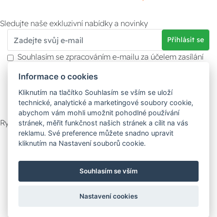
Sledujte naše exkluzivní nabídky a novinky
Přihlásit se
Souhlasím se zpracováním e-mailu za účelem zasílání
obchodních sdělení.
Informace o cookies
Více informací naleznete v
zásady ochrany osobních
údajů
. Souhlas můžete kdykoliv odvolat.
Kliknutím na tlačítko Souhlasím se vším se uloží
technické, analytické a marketingové soubory cookie,
abychom vám mohli umožnit pohodlné používání
Rychlý kontakt
stránek, měřit funkčnost našich stránek a cílit na vás
reklamu. Své preference můžete snadno upravit
Zákaznický servis
Vyzvednutí zboží
kliknutím na Nastavení souborů cookie.
Poradna
Souhlasím se vším
Možnosti dopravy
Nastavení cookies
Bezpečná a rychlá platba