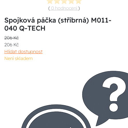
(
0 hodnocení
)
Spojková páčka (stříbrná) M011-
040 Q-TECH
206 Kč
206 Kč
Hlídat dostupnost
Není skladem