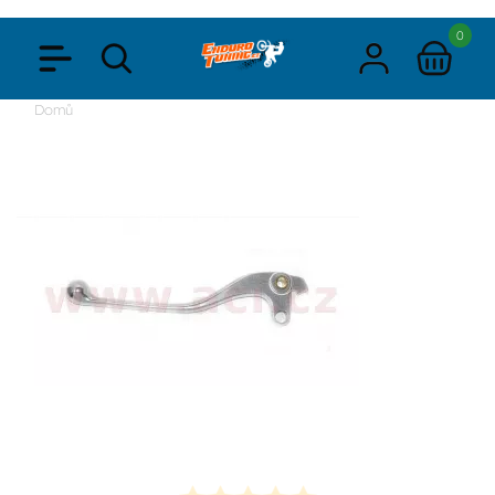
0
Domů