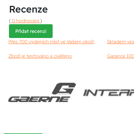
Recenze
(
0 hodnocení
)
Přidat recenzi
Přes 700 výdejních míst ve Vašem okolí!
Skladem víc
Zboží je testováno a ověřeno
Garance 100