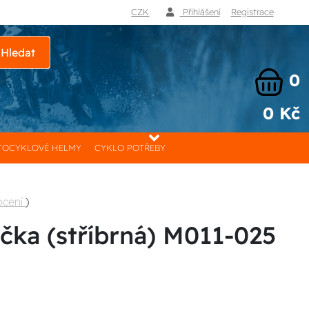
CZK
Přihlášení
Registrace
Hledat
0
0 Kč
OCYKLOVÉ HELMY
CYKLO POTŘEBY
ocení
)
čka (stříbrná) M011-025