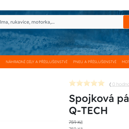
H
NÁHRADNÍ DÍLY A PŘÍSLUŠENSTVÍ
PNEU A PŘÍSLUŠENSTVÍ
MOT
(
0 hodn
Spojková pá
Q-TECH
759 Kč