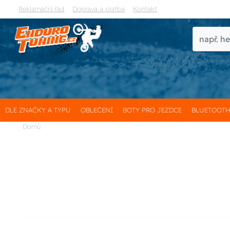
Reklamační řád
Doprava a platba
Kontakt
DLE ZNAČKY A TYPU
OBLEČENÍ
BOTY PRO JEZDCE
BLUETOOT
Domů