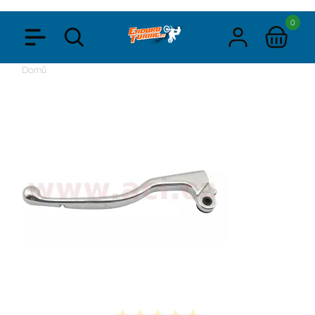
0
Domů