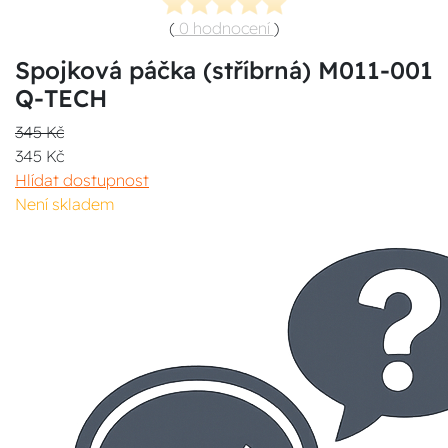
(
0 hodnocení
)
Spojková páčka (stříbrná) M011-001
Q-TECH
345 Kč
345 Kč
Hlídat dostupnost
Není skladem