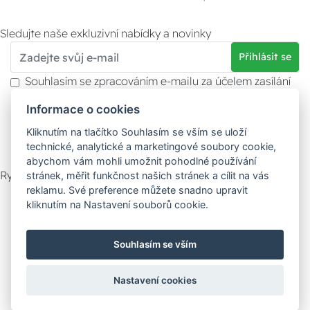
Sledujte naše exkluzivní nabídky a novinky
Přihlásit se
Souhlasím se zpracováním e-mailu za účelem zasílání
obchodních sdělení.
Informace o cookies
Více informací naleznete v
zásady ochrany osobních
údajů
. Souhlas můžete kdykoliv odvolat.
Kliknutím na tlačítko Souhlasím se vším se uloží
technické, analytické a marketingové soubory cookie,
abychom vám mohli umožnit pohodlné používání
Rychlý kontakt
stránek, měřit funkčnost našich stránek a cílit na vás
reklamu. Své preference můžete snadno upravit
Zákaznický servis
Vyzvednutí zboží
kliknutím na Nastavení souborů cookie.
Poradna
Souhlasím se vším
Možnosti dopravy
Nastavení cookies
Bezpečná a rychlá platba