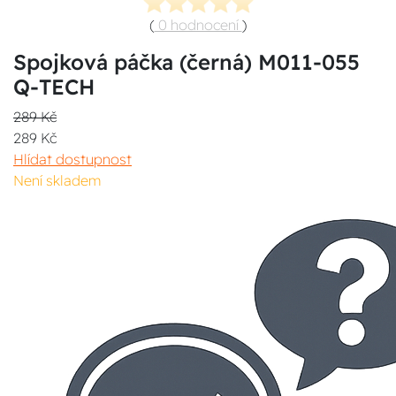
(
0 hodnocení
)
Spojková páčka (černá) M011-055
Q-TECH
289 Kč
289 Kč
Hlídat dostupnost
Není skladem