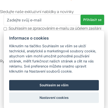
Sledujte naše exkluzivní nabídky a novinky
Přihlásit se
Souhlasím se zpracováním e-mailu za účelem zasílání
obchodních sdělení.
Informace o cookies
Více informací naleznete v
zásady ochrany osobních
údajů
. Souhlas můžete kdykoliv odvolat.
Kliknutím na tlačítko Souhlasím se vším se uloží
technické, analytické a marketingové soubory cookie,
abychom vám mohli umožnit pohodlné používání
Rychlý kontakt
stránek, měřit funkčnost našich stránek a cílit na vás
reklamu. Své preference můžete snadno upravit
Zákaznický servis
Vyzvednutí zboží
kliknutím na Nastavení souborů cookie.
Poradna
Souhlasím se vším
Možnosti dopravy
Nastavení cookies
Bezpečná a rychlá platba