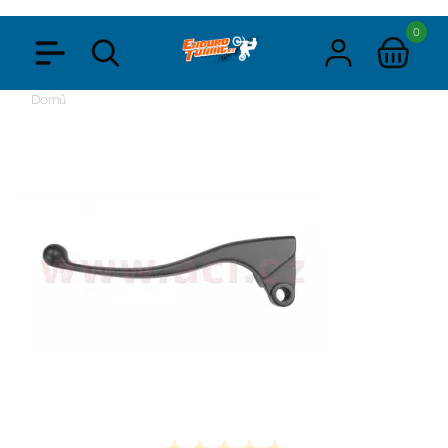
0
Domů